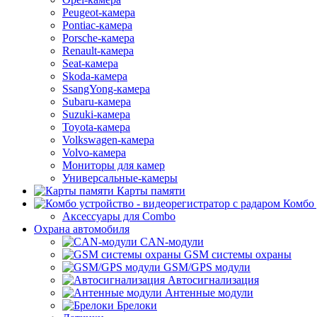
Peugeot-камера
Pontiac-камера
Porsche-камера
Renault-камера
Seat-камера
Skoda-камера
SsangYong-камера
Subaru-камера
Suzuki-камера
Toyota-камера
Volkswagen-камера
Volvo-камера
Мониторы для камер
Универсальные-камеры
Карты памяти
Комбо 
Аксессуары для Combo
Охрана автомобиля
CAN-модули
GSM системы охраны
GSM/GPS модули
Автосигнализация
Антенные модули
Брелоки