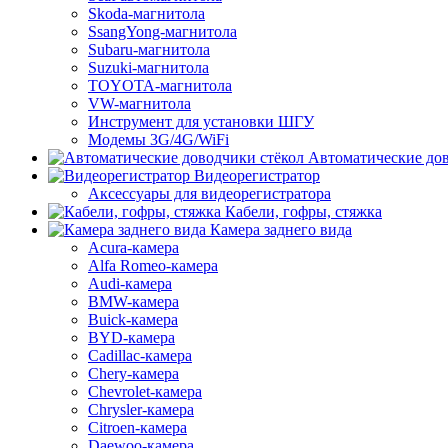
Skoda-магнитола
SsangYong-магнитола
Subaru-магнитола
Suzuki-магнитола
TOYOTA-магнитола
VW-магнитола
Инструмент для установки ШГУ
Модемы 3G/4G/WiFi
Автоматические дов
Видеорегистратор
Аксессуары для видеорегистратора
Кабели, гофры, стяжка
Камера заднего вида
Acura-камера
Alfa Romeo-камера
Audi-камера
BMW-камера
Buick-камера
BYD-камера
Cadillac-камера
Chery-камера
Chevrolet-камера
Chrysler-камера
Citroen-камера
Daewoo-камера