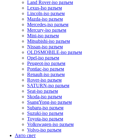
Land Rover-iso разъем
Lexus-Iso разъем
Lincoln-iso разъем
Mazda-iso разъем
Mercedes-iso разъем
Mercury-iso разъем
Mini-iso разъем
Mitsubishi-iso разъем
Nissan-iso разъем
OLDSMOBILE-iso разъем
Opel-iso разъем
Peugeot-iso разъем
Pontiac-iso разъем
Renault-iso разъем
Rover-iso разъем
SATURN-iso разъем
Seat-iso разъем
Skoda-iso разъем
SsangYong-iso разъем
Subaru-iso разъем
Suzuki-iso разъем
Toyota-iso разъем
Volkswagen-iso разъем
Volvo-iso разъем
Авто свет