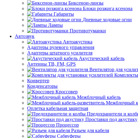
Биксенон-линзы
Блоки розжига ксенона
Габариты
Дневные ходовые огни
Лампы
Противотуманки
Автозвук
Автоакустика
Адаптеры рулевого управления
Адаптеры штатного усилителя
Акустический кабель
Антенны ТВ, FM, GPS
Вентилятор для усили
Комплекты
Конвертер
Конденсаторы
Кроссовер
Межблочный кабель
Межблочный ка
Оплетка кабельная защитная
Предохранители и кол
Проставки под акустику
Процессор
Разъем для кабеля
Сабвуферы