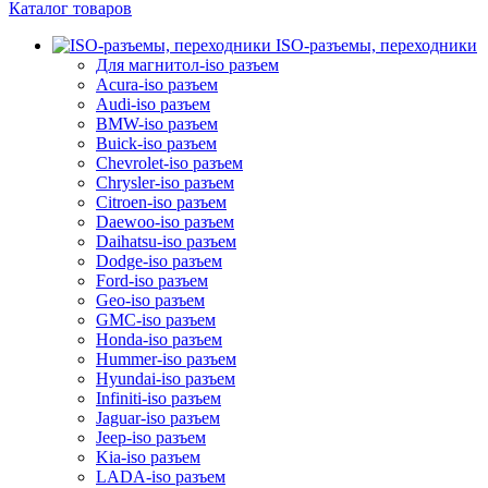
Каталог товаров
ISO-разъемы, переходники
Для магнитол-iso разъем
Acura-iso разъем
Audi-iso разъем
BMW-iso разъем
Buick-iso разъем
Chevrolet-iso разъем
Chrysler-iso разъем
Citroen-iso разъем
Daewoo-iso разъем
Daihatsu-iso разъем
Dodge-iso разъем
Ford-iso разъем
Geo-iso разъем
GMC-iso разъем
Honda-iso разъем
Hummer-iso разъем
Hyundai-iso разъем
Infiniti-iso разъем
Jaguar-iso разъем
Jeep-iso разъем
Kia-iso разъем
LADA-iso разъем