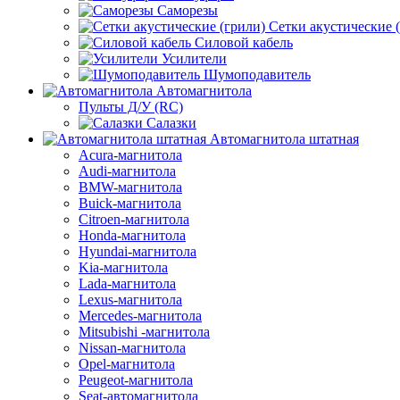
Саморезы
Сетки акустические 
Силовой кабель
Усилители
Шумоподавитель
Автомагнитола
Пульты Д/У (RC)
Салазки
Автомагнитола штатная
Acura-магнитола
Audi-магнитола
BMW-магнитола
Buick-магнитола
Citroen-магнитола
Honda-магнитола
Hyundai-магнитола
Kia-магнитола
Lada-магнитола
Lexus-магнитола
Mercedes-магнитола
Mitsubishi -магнитола
Nissan-магнитола
Opel-магнитола
Peugeot-магнитола
Seat-автомагнитола