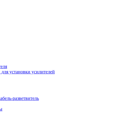
теля
 для установки усилителей
бель-разветвитель
бы