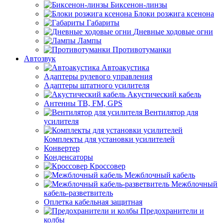
Биксенон-линзы
Блоки розжига ксенона
Габариты
Дневные ходовые огни
Лампы
Противотуманки
Автозвук
Автоакустика
Адаптеры рулевого управления
Адаптеры штатного усилителя
Акустический кабель
Антенны ТВ, FM, GPS
Вентилятор для
усилителя
Комплекты для установки усилителей
Конвертер
Конденсаторы
Кроссовер
Межблочный кабель
Межблочный
кабель-разветвитель
Оплетка кабельная защитная
Предохранители и
колбы