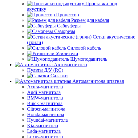
Проставки под
акустику
Процессор
Разъем для кабеля
Сабвуферы
Саморезы
Сетки акустические
(грили)
Силовой кабель
Усилители
Шумоподавитель
Автомагнитола
Пульты Д/У (RC)
Салазки
Автомагнитола штатная
Acura-магнитола
Audi-магнитола
BMW-магнитола
Buick-магнитола
Citroen-магнитола
Honda-магнитола
Hyundai-магнитола
Kia-магнитола
Lada-магнитола
Lexus-магнитола