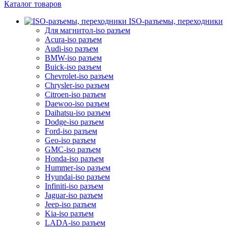
Каталог товаров
ISO-разъемы, переходники
Для магнитол-iso разъем
Acura-iso разъем
Audi-iso разъем
BMW-iso разъем
Buick-iso разъем
Chevrolet-iso разъем
Chrysler-iso разъем
Citroen-iso разъем
Daewoo-iso разъем
Daihatsu-iso разъем
Dodge-iso разъем
Ford-iso разъем
Geo-iso разъем
GMC-iso разъем
Honda-iso разъем
Hummer-iso разъем
Hyundai-iso разъем
Infiniti-iso разъем
Jaguar-iso разъем
Jeep-iso разъем
Kia-iso разъем
LADA-iso разъем