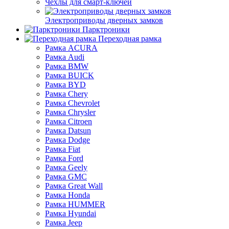
Чехлы для смарт-ключей
Электроприводы дверных замков
Парктроники
Переходная рамка
Рамка ACURA
Рамка Audi
Рамка BMW
Рамка BUICK
Рамка BYD
Рамка Chery
Рамка Chevrolet
Рамка Chrysler
Рамка Citroen
Рамка Datsun
Рамка Dodge
Рамка Fiat
Рамка Ford
Рамка Geely
Рамка GMC
Рамка Great Wall
Рамка Honda
Рамка HUMMER
Рамка Hyundai
Рамка Jeep