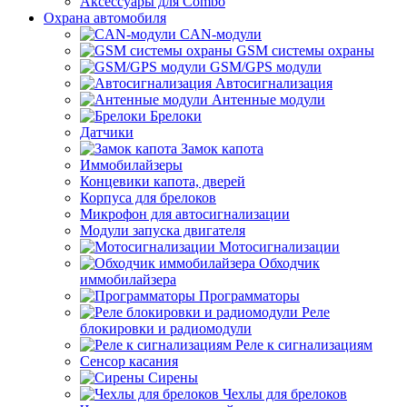
Аксессуары для Combo
Охрана автомобиля
CAN-модули
GSM системы охраны
GSM/GPS модули
Автосигнализация
Антенные модули
Брелоки
Датчики
Замок капота
Иммобилайзеры
Концевики капота, дверей
Корпуса для брелоков
Микрофон для автосигнализации
Модули запуска двигателя
Мотосигнализации
Обходчик
иммобилайзера
Программаторы
Реле
блокировки и радиомодули
Реле к сигнализациям
Сенсор касания
Сирены
Чехлы для брелоков