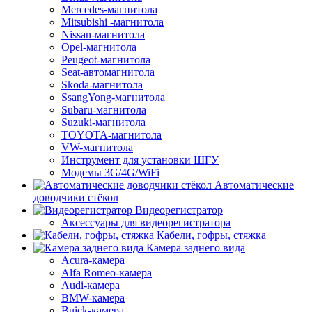
Mercedes-магнитола
Mitsubishi -магнитола
Nissan-магнитола
Opel-магнитола
Peugeot-магнитола
Seat-автомагнитола
Skoda-магнитола
SsangYong-магнитола
Subaru-магнитола
Suzuki-магнитола
TOYOTA-магнитола
VW-магнитола
Инструмент для установки ШГУ
Модемы 3G/4G/WiFi
Автоматические
доводчики стёкол
Видеорегистратор
Аксессуары для видеорегистратора
Кабели, гофры, стяжка
Камера заднего вида
Acura-камера
Alfa Romeo-камера
Audi-камера
BMW-камера
Buick-камера