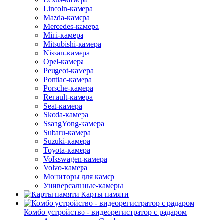
Lincoln-камера
Mazda-камера
Mercedes-камера
Mini-камера
Mitsubishi-камера
Nissan-камера
Opel-камера
Peugeot-камера
Pontiac-камера
Porsche-камера
Renault-камера
Seat-камера
Skoda-камера
SsangYong-камера
Subaru-камера
Suzuki-камера
Toyota-камера
Volkswagen-камера
Volvo-камера
Мониторы для камер
Универсальные-камеры
Карты памяти
Комбо устройство - видеорегистратор с радаром