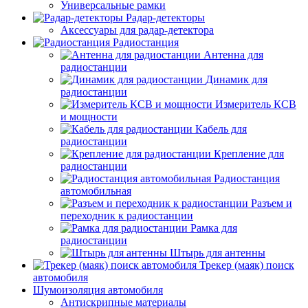
Универсальные рамки
Радар-детекторы
Аксессуары для радар-детектора
Радиостанция
Антенна для
радиостанции
Динамик для
радиостанции
Измеритель КСВ
и мощности
Кабель для
радиостанции
Крепление для
радиостанции
Радиостанция
автомобильная
Разъем и
переходник к радиостанции
Рамка для
радиостанции
Штырь для антенны
Трекер (маяк) поиск
автомобиля
Шумоизоляция автомобиля
Антискрипные материалы