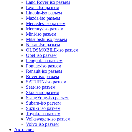
Land Rover-iso разъем
Lexus-Iso разъем
Lincoln-iso разъем
Mazda-iso разъем
Mercedes-iso разъем
Mercury-iso разъем
Mini-iso разъем
Mitsubishi-iso разъем
Nissan-iso разъем
OLDSMOBILE-iso разъем
Opel-iso разъем
Peugeot-iso разъем
Pontiac-iso разъем
Renault-iso разъем
Rover-iso разъем
SATURN-iso разъем
Seat-iso разъем
Skoda-iso разъем
SsangYong-iso разъем
Subaru-iso разъем
Suzuki-iso разъем
Toyota-iso разъем
Volkswagen-iso разъем
Volvo-iso разъем
Авто свет