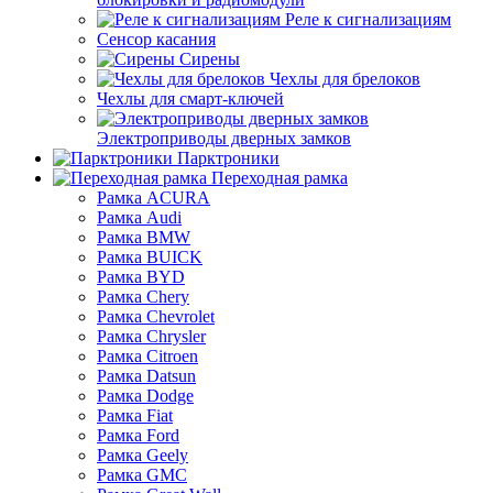
Реле к сигнализациям
Сенсор касания
Сирены
Чехлы для брелоков
Чехлы для смарт-ключей
Электроприводы дверных замков
Парктроники
Переходная рамка
Рамка ACURA
Рамка Audi
Рамка BMW
Рамка BUICK
Рамка BYD
Рамка Chery
Рамка Chevrolet
Рамка Chrysler
Рамка Citroen
Рамка Datsun
Рамка Dodge
Рамка Fiat
Рамка Ford
Рамка Geely
Рамка GMC