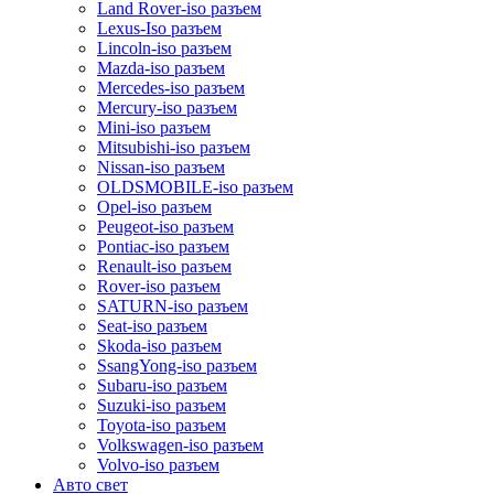
Land Rover-iso разъем
Lexus-Iso разъем
Lincoln-iso разъем
Mazda-iso разъем
Mercedes-iso разъем
Mercury-iso разъем
Mini-iso разъем
Mitsubishi-iso разъем
Nissan-iso разъем
OLDSMOBILE-iso разъем
Opel-iso разъем
Peugeot-iso разъем
Pontiac-iso разъем
Renault-iso разъем
Rover-iso разъем
SATURN-iso разъем
Seat-iso разъем
Skoda-iso разъем
SsangYong-iso разъем
Subaru-iso разъем
Suzuki-iso разъем
Toyota-iso разъем
Volkswagen-iso разъем
Volvo-iso разъем
Авто свет