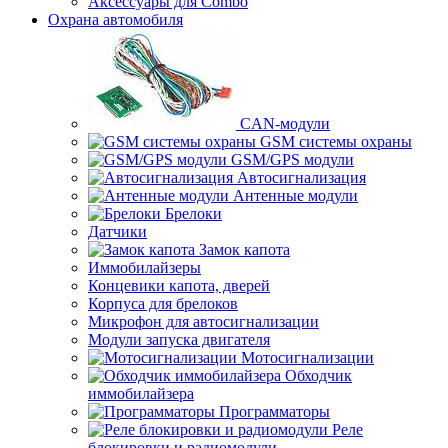
Аксессуары для Combo
Охрана автомобиля
CAN-модули
GSM системы охраны
GSM/GPS модули
Автосигнализация
Антенные модули
Брелоки
Датчики
Замок капота
Иммобилайзеры
Концевики капота, дверей
Корпуса для брелоков
Микрофон для автосигнализации
Модули запуска двигателя
Мотосигнализации
Обходчик
иммобилайзера
Программаторы
Реле
блокировки и радиомодули