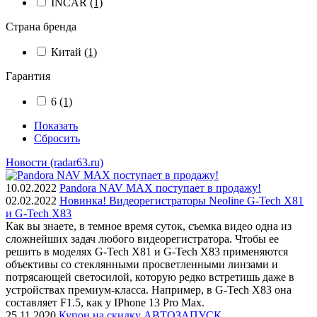
INCAR
(1)
Страна бренда
Китай
(1)
Гарантия
6
(1)
Показать
Сбросить
Новости (radar63.ru)
10.02.2022
Pandora NAV MAX поступает в продажу!
02.02.2022
Новинка! Видеорегистраторы Neoline G-Tech X81
и G-Tech X83
Как вы знаете, в темное время суток, съемка видео одна из
сложнейших задач любого видеорегистратора. Чтобы ее
решить в моделях G-Tech X81 и G-Tech X83 применяются
объективы со стеклянными просветленными линзами и
потрясающей светосилой, которую редко встретишь даже в
устройствах премиум-класса. Например, в G-Tech X83 она
составляет F1.5, как у IPhone 13 Pro Max.
25.11.2020
Купон на скидку АВТОЗАПУСК