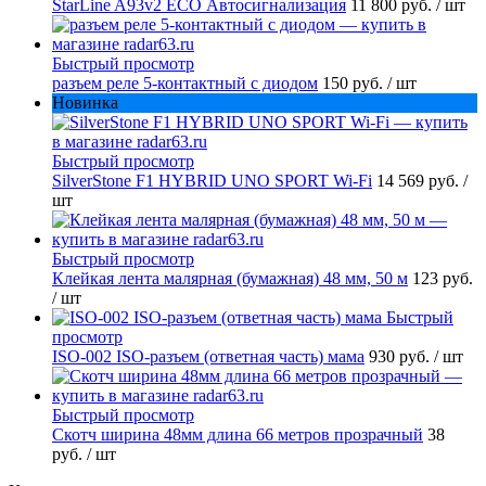
StarLine A93v2 ECO Автосигнализация
11 800 руб.
/ шт
Быстрый просмотр
разъем реле 5-контактный с диодом
150 руб.
/ шт
Новинка
Быстрый просмотр
SilverStone F1 HYBRID UNO SPORT Wi-Fi
14 569 руб.
/
шт
Быстрый просмотр
Клейкая лента малярная (бумажная) 48 мм, 50 м
123 руб.
/ шт
Быстрый
просмотр
ISO-002 ISO-разъем (ответная часть) мама
930 руб.
/ шт
Быстрый просмотр
Скотч ширина 48мм длина 66 метров прозрачный
38
руб.
/ шт