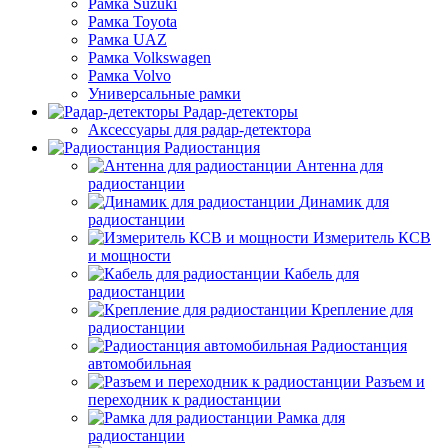
Рамка Suzuki
Рамка Toyota
Рамка UAZ
Рамка Volkswagen
Рамка Volvo
Универсальные рамки
Радар-детекторы
Аксессуары для радар-детектора
Радиостанция
Антенна для
радиостанции
Динамик для
радиостанции
Измеритель КСВ
и мощности
Кабель для
радиостанции
Крепление для
радиостанции
Радиостанция
автомобильная
Разъем и
переходник к радиостанции
Рамка для
радиостанции