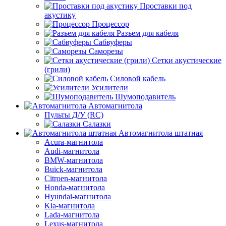
Проставки под
акустику
Процессор
Разъем для кабеля
Сабвуферы
Саморезы
Сетки акустические
(грили)
Силовой кабель
Усилители
Шумоподавитель
Автомагнитола
Пульты Д/У (RC)
Салазки
Автомагнитола штатная
Acura-магнитола
Audi-магнитола
BMW-магнитола
Buick-магнитола
Citroen-магнитола
Honda-магнитола
Hyundai-магнитола
Kia-магнитола
Lada-магнитола
Lexus-магнитола