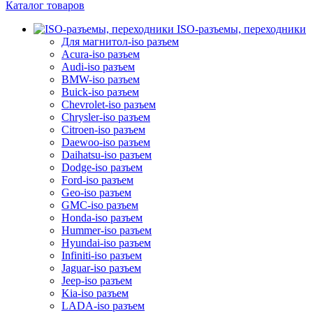
Каталог товаров
ISO-разъемы, переходники
Для магнитол-iso разъем
Acura-iso разъем
Audi-iso разъем
BMW-iso разъем
Buick-iso разъем
Chevrolet-iso разъем
Chrysler-iso разъем
Citroen-iso разъем
Daewoo-iso разъем
Daihatsu-iso разъем
Dodge-iso разъем
Ford-iso разъем
Geo-iso разъем
GMC-iso разъем
Honda-iso разъем
Hummer-iso разъем
Hyundai-iso разъем
Infiniti-iso разъем
Jaguar-iso разъем
Jeep-iso разъем
Kia-iso разъем
LADA-iso разъем