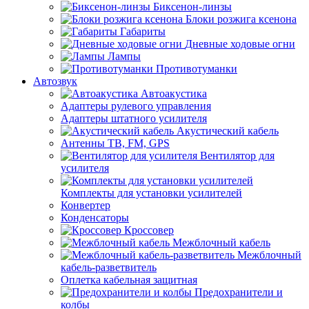
Биксенон-линзы
Блоки розжига ксенона
Габариты
Дневные ходовые огни
Лампы
Противотуманки
Автозвук
Автоакустика
Адаптеры рулевого управления
Адаптеры штатного усилителя
Акустический кабель
Антенны ТВ, FM, GPS
Вентилятор для
усилителя
Комплекты для установки усилителей
Конвертер
Конденсаторы
Кроссовер
Межблочный кабель
Межблочный
кабель-разветвитель
Оплетка кабельная защитная
Предохранители и
колбы