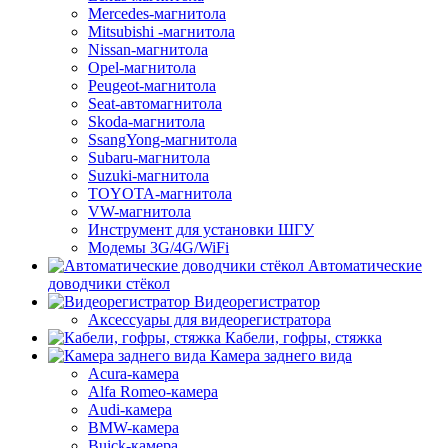
Mercedes-магнитола
Mitsubishi -магнитола
Nissan-магнитола
Opel-магнитола
Peugeot-магнитола
Seat-автомагнитола
Skoda-магнитола
SsangYong-магнитола
Subaru-магнитола
Suzuki-магнитола
TOYOTA-магнитола
VW-магнитола
Инструмент для установки ШГУ
Модемы 3G/4G/WiFi
Автоматические
доводчики стёкол
Видеорегистратор
Аксессуары для видеорегистратора
Кабели, гофры, стяжка
Камера заднего вида
Acura-камера
Alfa Romeo-камера
Audi-камера
BMW-камера
Buick-камера