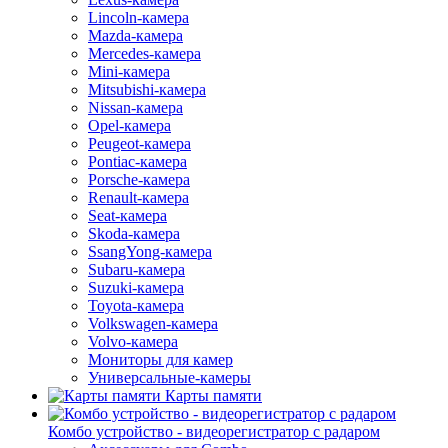
Lincoln-камера
Mazda-камера
Mercedes-камера
Mini-камера
Mitsubishi-камера
Nissan-камера
Opel-камера
Peugeot-камера
Pontiac-камера
Porsche-камера
Renault-камера
Seat-камера
Skoda-камера
SsangYong-камера
Subaru-камера
Suzuki-камера
Toyota-камера
Volkswagen-камера
Volvo-камера
Мониторы для камер
Универсальные-камеры
Карты памяти
Комбо устройство - видеорегистратор с радаром