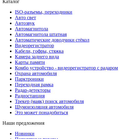
Каталог
ISO-разъемы, переходники
Авто свет
Автозвук
Автомагнитола
Автомагнитола штатная
Автоматические доводчики стёкол
Видеорегистратор
Кабели, гофры, стяжка
Камера заднего вида
Карты памяти
Комбо устройство - видеорегистратор с радаром
Охрана автомобиля
Парктроники
Переходная рамка
Радар-детекторы
Радиостанция
Трекер (маяк) поиск автомобиля
Шумоизоляция автомобиля
Это может понадобиться
Наши предложения
Новинки