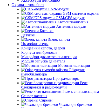
Аксессуары для Combo
Охрана автомобиля
CAN-модули
GSM системы охраны
GSM/GPS модули
Автосигнализация
Антенные модули
Брелоки
Датчики
Замок капота
Иммобилайзеры
Концевики капота, дверей
Корпуса для брелоков
Микрофон для автосигнализации
Модули запуска двигателя
Мотосигнализации
Обходчик
иммобилайзера
Программаторы
Реле
блокировки и радиомодули
Реле к сигнализациям
Сенсор касания
Сирены
Чехлы для брелоков