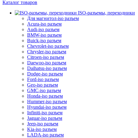
Каталог товаров
ISO-разъемы, переходники
Для магнитол-iso разъем
Acura-iso разъем
Audi-iso разъем
BMW-iso разъем
Buick-iso разъем
Chevrolet-iso разъем
Chrysler-iso разъем
Citroen-iso разъем
Daewoo-iso разъем
Daihatsu-iso разъем
Dodge-iso разъем
Ford-iso разъем
Geo-iso разъем
GMC-iso разъем
Honda-iso разъем
Hummer-iso разъем
Hyundai-iso разъем
Infiniti-iso разъем
Jaguar-iso разъем
Jeep-iso разъем
Kia-iso разъем
LADA-iso разъем