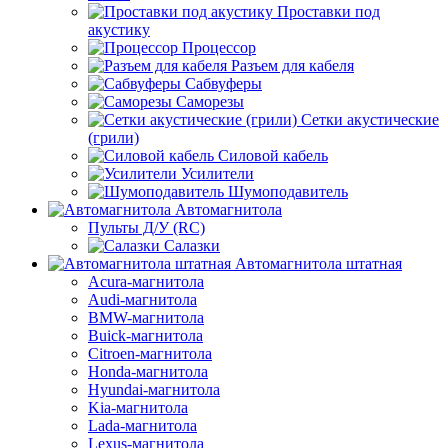
Проставки под
акустику
Процессор
Разъем для кабеля
Сабвуферы
Саморезы
Сетки акустические
(грили)
Силовой кабель
Усилители
Шумоподавитель
Автомагнитола
Пульты Д/У (RC)
Салазки
Автомагнитола штатная
Acura-магнитола
Audi-магнитола
BMW-магнитола
Buick-магнитола
Citroen-магнитола
Honda-магнитола
Hyundai-магнитола
Kia-магнитола
Lada-магнитола
Lexus-магнитола