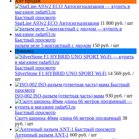
Хит продаж
Быстрый просмотр
StarLine A93v2 ECO Автосигнализация
11 800 руб.
/ шт
Быстрый просмотр
разъем реле 5-контактный с диодом
150 руб.
/ шт
Новинка
Быстрый просмотр
SilverStone F1 HYBRID UNO SPORT Wi-Fi
14 569 руб.
/
шт
Быстрый
просмотр
ISO-002 ISO-разъем (ответная часть) мама
930 руб.
/ шт
Быстрый просмотр
Скотч ширина 48мм длина 66 метров прозрачный
38
руб.
/ шт
Быстрый просмотр
Антенный разъем ANT-1
600 руб.
/ шт