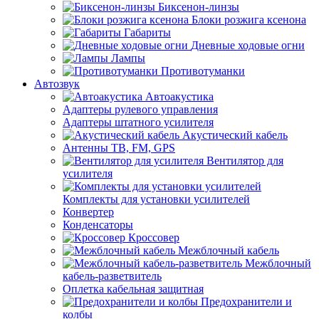
Биксенон-линзы
Блоки розжига ксенона
Габариты
Дневные ходовые огни
Лампы
Противотуманки
Автозвук
Автоакустика
Адаптеры рулевого управления
Адаптеры штатного усилителя
Акустический кабель
Антенны ТВ, FM, GPS
Вентилятор для
усилителя
Комплекты для установки усилителей
Конвертер
Конденсаторы
Кроссовер
Межблочный кабель
Межблочный
кабель-разветвитель
Оплетка кабельная защитная
Предохранители и
колбы