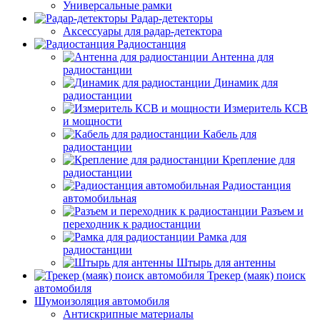
Универсальные рамки
Радар-детекторы
Аксессуары для радар-детектора
Радиостанция
Антенна для
радиостанции
Динамик для
радиостанции
Измеритель КСВ
и мощности
Кабель для
радиостанции
Крепление для
радиостанции
Радиостанция
автомобильная
Разъем и
переходник к радиостанции
Рамка для
радиостанции
Штырь для антенны
Трекер (маяк) поиск
автомобиля
Шумоизоляция автомобиля
Антискрипные материалы