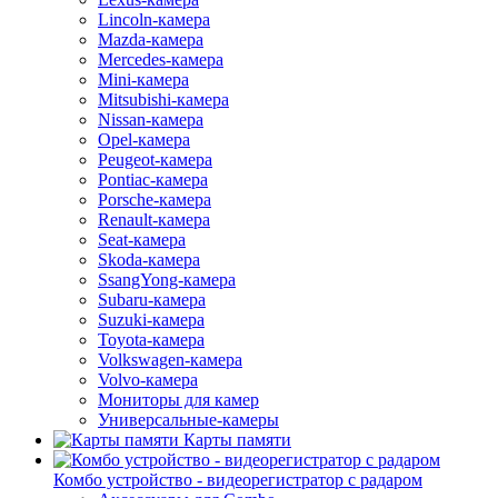
Lincoln-камера
Mazda-камера
Mercedes-камера
Mini-камера
Mitsubishi-камера
Nissan-камера
Opel-камера
Peugeot-камера
Pontiac-камера
Porsche-камера
Renault-камера
Seat-камера
Skoda-камера
SsangYong-камера
Subaru-камера
Suzuki-камера
Toyota-камера
Volkswagen-камера
Volvo-камера
Мониторы для камер
Универсальные-камеры
Карты памяти
Комбо устройство - видеорегистратор с радаром