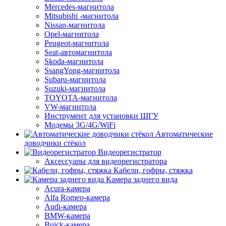
Mercedes-магнитола
Mitsubishi -магнитола
Nissan-магнитола
Opel-магнитола
Peugeot-магнитола
Seat-автомагнитола
Skoda-магнитола
SsangYong-магнитола
Subaru-магнитола
Suzuki-магнитола
TOYOTA-магнитола
VW-магнитола
Инструмент для установки ШГУ
Модемы 3G/4G/WiFi
Автоматические
доводчики стёкол
Видеорегистратор
Аксессуары для видеорегистратора
Кабели, гофры, стяжка
Камера заднего вида
Acura-камера
Alfa Romeo-камера
Audi-камера
BMW-камера
Buick-камера