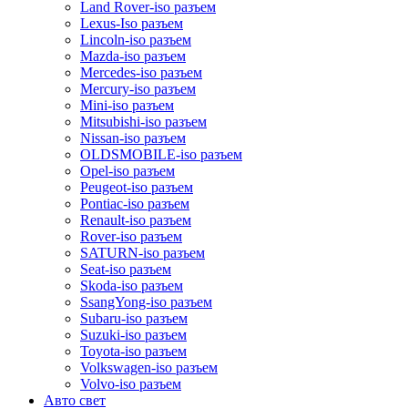
Land Rover-iso разъем
Lexus-Iso разъем
Lincoln-iso разъем
Mazda-iso разъем
Mercedes-iso разъем
Mercury-iso разъем
Mini-iso разъем
Mitsubishi-iso разъем
Nissan-iso разъем
OLDSMOBILE-iso разъем
Opel-iso разъем
Peugeot-iso разъем
Pontiac-iso разъем
Renault-iso разъем
Rover-iso разъем
SATURN-iso разъем
Seat-iso разъем
Skoda-iso разъем
SsangYong-iso разъем
Subaru-iso разъем
Suzuki-iso разъем
Toyota-iso разъем
Volkswagen-iso разъем
Volvo-iso разъем
Авто свет