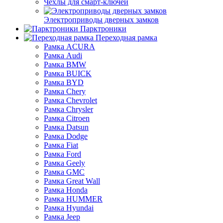
Чехлы для смарт-ключей
Электроприводы дверных замков
Парктроники
Переходная рамка
Рамка ACURA
Рамка Audi
Рамка BMW
Рамка BUICK
Рамка BYD
Рамка Chery
Рамка Chevrolet
Рамка Chrysler
Рамка Citroen
Рамка Datsun
Рамка Dodge
Рамка Fiat
Рамка Ford
Рамка Geely
Рамка GMC
Рамка Great Wall
Рамка Honda
Рамка HUMMER
Рамка Hyundai
Рамка Jeep