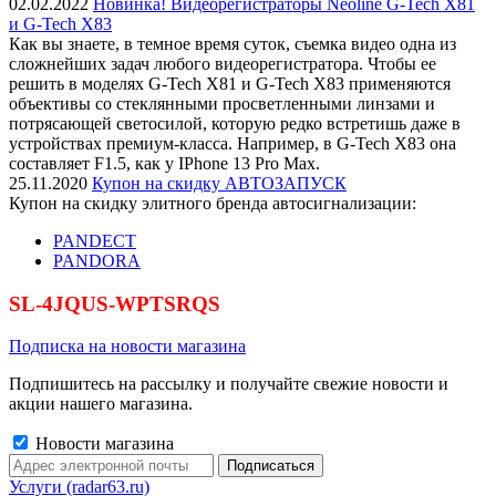
02.02.2022
Новинка! Видеорегистраторы Neoline G-Tech X81
и G-Tech X83
Как вы знаете, в темное время суток, съемка видео одна из
сложнейших задач любого видеорегистратора. Чтобы ее
решить в моделях G-Tech X81 и G-Tech X83 применяются
объективы со стеклянными просветленными линзами и
потрясающей светосилой, которую редко встретишь даже в
устройствах премиум-класса. Например, в G-Tech X83 она
составляет F1.5, как у IPhone 13 Pro Max.
25.11.2020
Купон на скидку АВТОЗАПУСК
Купон на скидку элитного бренда автосигнализации:
PANDECT
PANDORA
SL-4JQUS-WPTSRQS
Подписка на новости магазина
Подпишитесь на рассылку и получайте свежие новости и
акции нашего магазина.
Новости магазина
Услуги (radar63.ru)