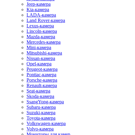
Jeep-камера
Kia-камера
LADA-камера
Land Rover-камера
Lexus-камера
Lincoln-камера
Mazda-камера
Mercedes-камера
Mini-камера
Mitsubishi-камера
Nissan-камера
Opel-камера
Peugeot-камера
Pontiac-камера
Porsche-камера
Renault-камера
Seat-камера
Skoda-камера
SsangYong-камера
Subaru-камера
Suzuki-камера
Toyota-камера
Volkswagen-камера
Volvo-камера
Мониторы для камер