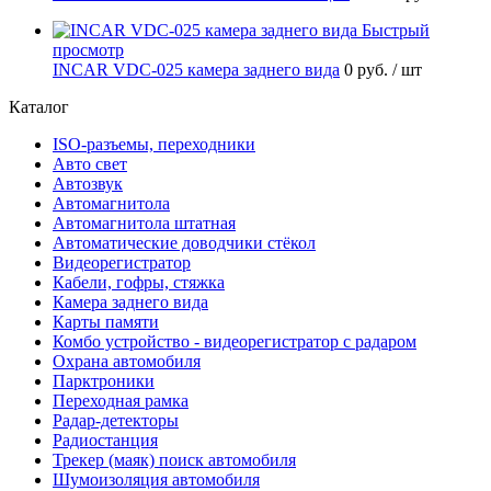
Быстрый
просмотр
INCAR VDC-025 камера заднего вида
0 руб.
/ шт
Каталог
ISO-разъемы, переходники
Авто свет
Автозвук
Автомагнитола
Автомагнитола штатная
Автоматические доводчики стёкол
Видеорегистратор
Кабели, гофры, стяжка
Камера заднего вида
Карты памяти
Комбо устройство - видеорегистратор с радаром
Охрана автомобиля
Парктроники
Переходная рамка
Радар-детекторы
Радиостанция
Трекер (маяк) поиск автомобиля
Шумоизоляция автомобиля