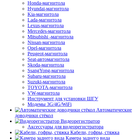
Honda-магнитола
Hyundai-магнитола
Kia-магнитола
Lada-магнитола
Lexus-магнитола
Mercedes-магнитола
Mitsubishi -магнитола
Nissan-магнитола
Opel-магнитола
Peugeot-магнитола
Seat-автомагнитола
Skoda-магнитола
SsangYong-магнитола
Subaru-магнитола
Suzuki-магнитола
TOYOTA-магнитола
VW-магнитола
Инструмент для установки ШГУ
Модемы 3G/4G/WiFi
Автоматические
доводчики стёкол
Видеорегистратор
Аксессуары для видеорегистратора
Кабели, гофры, стяжка
Камера заднего вида