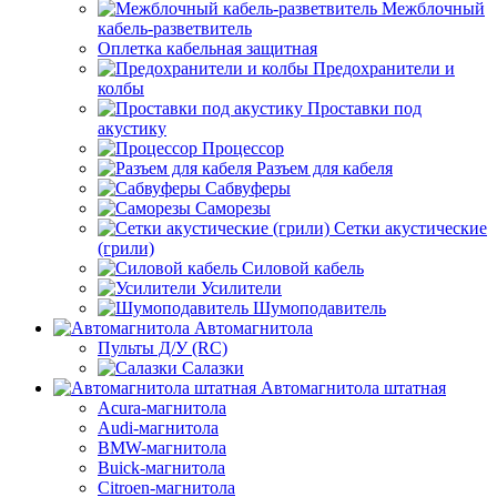
Межблочный
кабель-разветвитель
Оплетка кабельная защитная
Предохранители и
колбы
Проставки под
акустику
Процессор
Разъем для кабеля
Сабвуферы
Саморезы
Сетки акустические
(грили)
Силовой кабель
Усилители
Шумоподавитель
Автомагнитола
Пульты Д/У (RC)
Салазки
Автомагнитола штатная
Acura-магнитола
Audi-магнитола
BMW-магнитола
Buick-магнитола
Citroen-магнитола