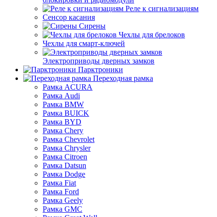
Реле к сигнализациям
Сенсор касания
Сирены
Чехлы для брелоков
Чехлы для смарт-ключей
Электроприводы дверных замков
Парктроники
Переходная рамка
Рамка ACURA
Рамка Audi
Рамка BMW
Рамка BUICK
Рамка BYD
Рамка Chery
Рамка Chevrolet
Рамка Chrysler
Рамка Citroen
Рамка Datsun
Рамка Dodge
Рамка Fiat
Рамка Ford
Рамка Geely
Рамка GMC