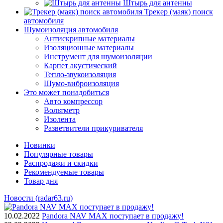
Штырь для антенны
Трекер (маяк) поиск
автомобиля
Шумоизоляция автомобиля
Антискрипные материалы
Изоляционные материалы
Инструмент для шумоизоляции
Карпет акустический
Тепло-звукоизоляция
Шумо-виброизоляция
Это может понадобиться
Авто компрессор
Вольтметр
Изолента
Разветвители прикуривателя
Новинки
Популярные товары
Распродажи и скидки
Рекомендуемые товары
Товар дня
Новости (radar63.ru)
10.02.2022
Pandora NAV MAX поступает в продажу!