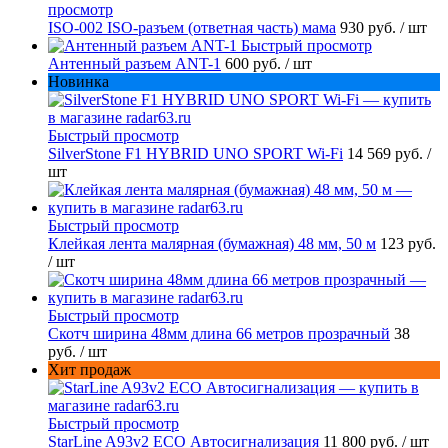
просмотр
ISO-002 ISO-разъем (ответная часть) мама
930 руб.
/ шт
Быстрый просмотр
Антенный разъем ANT-1
600 руб.
/ шт
Новинка
Быстрый просмотр
SilverStone F1 HYBRID UNO SPORT Wi-Fi
14 569 руб.
/
шт
Быстрый просмотр
Клейкая лента малярная (бумажная) 48 мм, 50 м
123 руб.
/ шт
Быстрый просмотр
Скотч ширина 48мм длина 66 метров прозрачный
38
руб.
/ шт
Хит продаж
Быстрый просмотр
StarLine A93v2 ECO Автосигнализация
11 800 руб.
/ шт