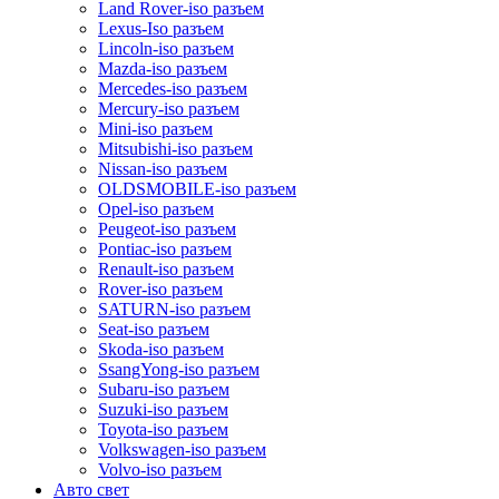
Land Rover-iso разъем
Lexus-Iso разъем
Lincoln-iso разъем
Mazda-iso разъем
Mercedes-iso разъем
Mercury-iso разъем
Mini-iso разъем
Mitsubishi-iso разъем
Nissan-iso разъем
OLDSMOBILE-iso разъем
Opel-iso разъем
Peugeot-iso разъем
Pontiac-iso разъем
Renault-iso разъем
Rover-iso разъем
SATURN-iso разъем
Seat-iso разъем
Skoda-iso разъем
SsangYong-iso разъем
Subaru-iso разъем
Suzuki-iso разъем
Toyota-iso разъем
Volkswagen-iso разъем
Volvo-iso разъем
Авто свет