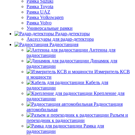
Рамка Suzuki
Рамка Toyota
Рамка UAZ
Рамка Volkswagen
Рамка Volvo
Универсальные рамки
Радар-детекторы
Аксессуары для радар-детектора
Радиостанция
Антенна для
радиостанции
Динамик для
радиостанции
Измеритель КСВ
и мощности
Кабель для
радиостанции
Крепление для
радиостанции
Радиостанция
автомобильная
Разъем и
переходник к радиостанции
Рамка для
радиостанции