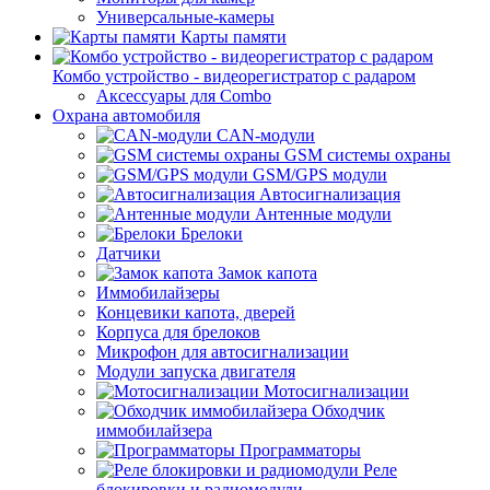
Универсальные-камеры
Карты памяти
Комбо устройство - видеорегистратор с радаром
Аксессуары для Combo
Охрана автомобиля
CAN-модули
GSM системы охраны
GSM/GPS модули
Автосигнализация
Антенные модули
Брелоки
Датчики
Замок капота
Иммобилайзеры
Концевики капота, дверей
Корпуса для брелоков
Микрофон для автосигнализации
Модули запуска двигателя
Мотосигнализации
Обходчик
иммобилайзера
Программаторы
Реле
блокировки и радиомодули