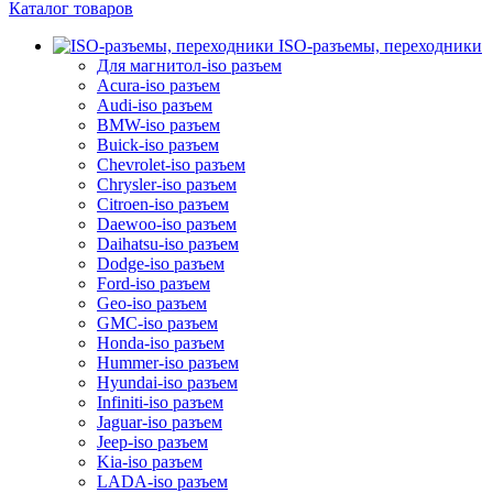
Каталог товаров
ISO-разъемы, переходники
Для магнитол-iso разъем
Acura-iso разъем
Audi-iso разъем
BMW-iso разъем
Buick-iso разъем
Chevrolet-iso разъем
Chrysler-iso разъем
Citroen-iso разъем
Daewoo-iso разъем
Daihatsu-iso разъем
Dodge-iso разъем
Ford-iso разъем
Geo-iso разъем
GMC-iso разъем
Honda-iso разъем
Hummer-iso разъем
Hyundai-iso разъем
Infiniti-iso разъем
Jaguar-iso разъем
Jeep-iso разъем
Kia-iso разъем
LADA-iso разъем