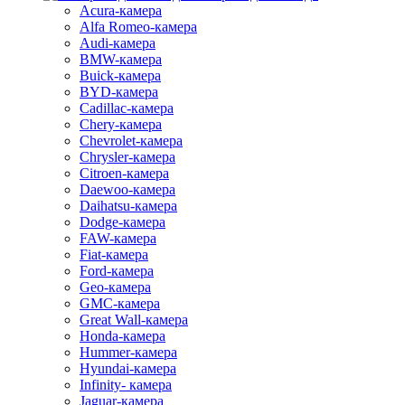
Acura-камера
Alfa Romeo-камера
Audi-камера
BMW-камера
Buick-камера
BYD-камера
Cadillac-камера
Chery-камера
Chevrolet-камера
Chrysler-камера
Citroen-камера
Daewoo-камера
Daihatsu-камера
Dodge-камера
FAW-камера
Fiat-камера
Ford-камера
Geo-камера
GMC-камера
Great Wall-камера
Honda-камера
Hummer-камера
Hyundai-камера
Infinity- камера
Jaguar-камера