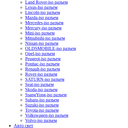
Land Rover-iso разъем
Lexus-Iso разъем
Lincoln-iso разъем
Mazda-iso разъем
Mercedes-iso разъем
Mercury-iso разъем
Mini-iso разъем
Mitsubishi-iso разъем
Nissan-iso разъем
OLDSMOBILE-iso разъем
Opel-iso разъем
Peugeot-iso разъем
Pontiac-iso разъем
Renault-iso разъем
Rover-iso разъем
SATURN-iso разъем
Seat-iso разъем
Skoda-iso разъем
SsangYong-iso разъем
Subaru-iso разъем
Suzuki-iso разъем
Toyota-iso разъем
Volkswagen-iso разъем
Volvo-iso разъем
Авто свет