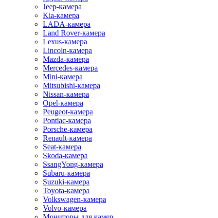
Jeep-камера
Kia-камера
LADA-камера
Land Rover-камера
Lexus-камера
Lincoln-камера
Mazda-камера
Mercedes-камера
Mini-камера
Mitsubishi-камера
Nissan-камера
Opel-камера
Peugeot-камера
Pontiac-камера
Porsche-камера
Renault-камера
Seat-камера
Skoda-камера
SsangYong-камера
Subaru-камера
Suzuki-камера
Toyota-камера
Volkswagen-камера
Volvo-камера
Мониторы для камер