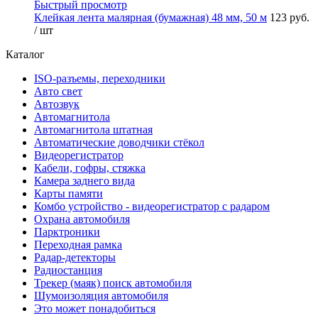
Быстрый просмотр
Клейкая лента малярная (бумажная) 48 мм, 50 м
123 руб.
/ шт
Каталог
ISO-разъемы, переходники
Авто свет
Автозвук
Автомагнитола
Автомагнитола штатная
Автоматические доводчики стёкол
Видеорегистратор
Кабели, гофры, стяжка
Камера заднего вида
Карты памяти
Комбо устройство - видеорегистратор с радаром
Охрана автомобиля
Парктроники
Переходная рамка
Радар-детекторы
Радиостанция
Трекер (маяк) поиск автомобиля
Шумоизоляция автомобиля
Это может понадобиться