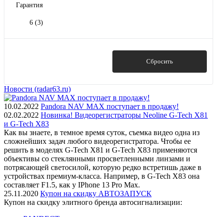
Гарантия
6
(3)
Показать
Сбросить
Новости (radar63.ru)
10.02.2022
Pandora NAV MAX поступает в продажу!
02.02.2022
Новинка! Видеорегистраторы Neoline G-Tech X81
и G-Tech X83
Как вы знаете, в темное время суток, съемка видео одна из
сложнейших задач любого видеорегистратора. Чтобы ее
решить в моделях G-Tech X81 и G-Tech X83 применяются
объективы со стеклянными просветленными линзами и
потрясающей светосилой, которую редко встретишь даже в
устройствах премиум-класса. Например, в G-Tech X83 она
составляет F1.5, как у IPhone 13 Pro Max.
25.11.2020
Купон на скидку АВТОЗАПУСК
Купон на скидку элитного бренда автосигнализации: