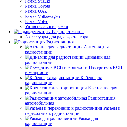
Рамка Suzuki
Рамка Toyota
Рамка UAZ
Рамка Volkswagen
Рамка Volvo
Универсальные рамки
Радар-детекторы
Аксессуары для радар-детектора
Радиостанция
Антенна для
радиостанции
Динамик для
радиостанции
Измеритель КСВ
и мощности
Кабель для
радиостанции
Крепление для
радиостанции
Радиостанция
автомобильная
Разъем и
переходник к радиостанции
Рамка для
радиостанции