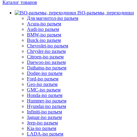
Каталог товаров
ISO-разъемы, переходники
Для магнитол-iso разъем
Acura-iso разъем
Audi-iso разъем
BMW-iso разъем
Buick-iso разъем
Chevrolet-iso разъем
Chrysler-iso разъем
Citroen-iso разъем
Daewoo-iso разъем
Daihatsu-iso разъем
Dodge-iso разъем
Ford-iso разъем
Geo-iso разъем
GMC-iso разъем
Honda-iso разъем
Hummer-iso разъем
Hyundai-iso разъем
Infiniti-iso разъем
Jaguar-iso разъем
Jeep-iso разъем
Kia-iso разъем
LADA-iso разъем