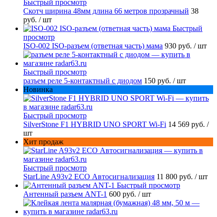
Быстрый просмотр
Скотч ширина 48мм длина 66 метров прозрачный
38
руб.
/ шт
Быстрый
просмотр
ISO-002 ISO-разъем (ответная часть) мама
930 руб.
/ шт
Быстрый просмотр
разъем реле 5-контактный с диодом
150 руб.
/ шт
Новинка
Быстрый просмотр
SilverStone F1 HYBRID UNO SPORT Wi-Fi
14 569 руб.
/
шт
Хит продаж
Быстрый просмотр
StarLine A93v2 ECO Автосигнализация
11 800 руб.
/ шт
Быстрый просмотр
Антенный разъем ANT-1
600 руб.
/ шт