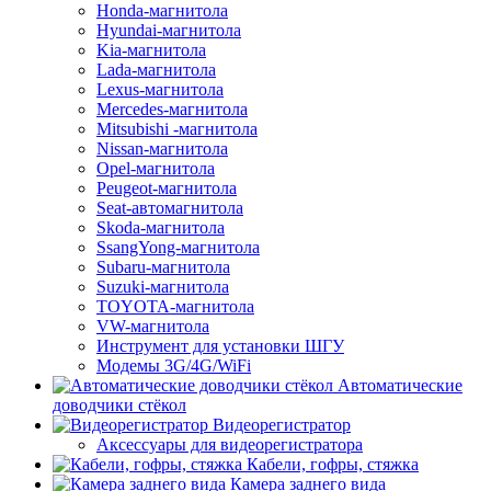
Honda-магнитола
Hyundai-магнитола
Kia-магнитола
Lada-магнитола
Lexus-магнитола
Mercedes-магнитола
Mitsubishi -магнитола
Nissan-магнитола
Opel-магнитола
Peugeot-магнитола
Seat-автомагнитола
Skoda-магнитола
SsangYong-магнитола
Subaru-магнитола
Suzuki-магнитола
TOYOTA-магнитола
VW-магнитола
Инструмент для установки ШГУ
Модемы 3G/4G/WiFi
Автоматические
доводчики стёкол
Видеорегистратор
Аксессуары для видеорегистратора
Кабели, гофры, стяжка
Камера заднего вида