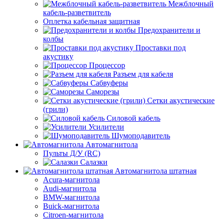
Межблочный
кабель-разветвитель
Оплетка кабельная защитная
Предохранители и
колбы
Проставки под
акустику
Процессор
Разъем для кабеля
Сабвуферы
Саморезы
Сетки акустические
(грили)
Силовой кабель
Усилители
Шумоподавитель
Автомагнитола
Пульты Д/У (RC)
Салазки
Автомагнитола штатная
Acura-магнитола
Audi-магнитола
BMW-магнитола
Buick-магнитола
Citroen-магнитола