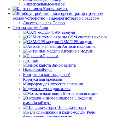
Универсальные-камеры
Карты памяти
Комбо устройство - видеорегистратор с радаром
Аксессуары для Combo
Охрана автомобиля
CAN-модули
GSM системы охраны
GSM/GPS модули
Автосигнализация
Антенные модули
Брелоки
Датчики
Замок капота
Иммобилайзеры
Концевики капота, дверей
Корпуса для брелоков
Микрофон для автосигнализации
Модули запуска двигателя
Мотосигнализации
Обходчик
иммобилайзера
Программаторы
Реле
блокировки и радиомодули