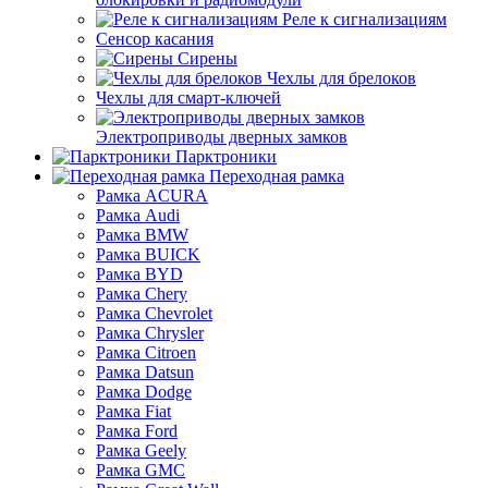
Реле к сигнализациям
Сенсор касания
Сирены
Чехлы для брелоков
Чехлы для смарт-ключей
Электроприводы дверных замков
Парктроники
Переходная рамка
Рамка ACURA
Рамка Audi
Рамка BMW
Рамка BUICK
Рамка BYD
Рамка Chery
Рамка Chevrolet
Рамка Chrysler
Рамка Citroen
Рамка Datsun
Рамка Dodge
Рамка Fiat
Рамка Ford
Рамка Geely
Рамка GMC