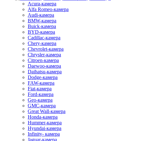
Acura-камера
Alfa Romeo-камера
Audi-камера
BMW-камера
Buick-камера
BYD-камера
Cadillac-камера
Chery-камера
Chevrolet-камера
Chrysler-камера
Citroen-камера
Daewoo-камера
Daihatsu-камера
Dodge-камера
FAW-камера
Fiat-камера
Ford-камера
Geo-камера
GMC-камера
Great Wall-камера
Honda-камера
Hummer-камера
Hyundai-камера
Infinity- камера
Jaguar-камера