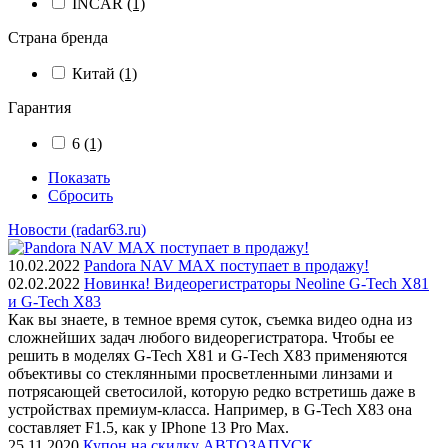
INCAR
(1)
Страна бренда
Китай
(1)
Гарантия
6
(1)
Показать
Сбросить
Новости (radar63.ru)
10.02.2022
Pandora NAV MAX поступает в продажу!
02.02.2022
Новинка! Видеорегистраторы Neoline G-Tech X81
и G-Tech X83
Как вы знаете, в темное время суток, съемка видео одна из
сложнейших задач любого видеорегистратора. Чтобы ее
решить в моделях G-Tech X81 и G-Tech X83 применяются
объективы со стеклянными просветленными линзами и
потрясающей светосилой, которую редко встретишь даже в
устройствах премиум-класса. Например, в G-Tech X83 она
составляет F1.5, как у IPhone 13 Pro Max.
25.11.2020
Купон на скидку АВТОЗАПУСК