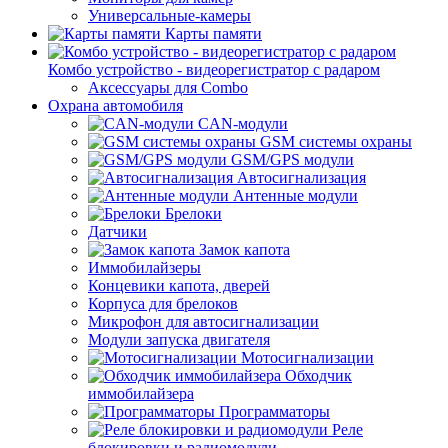
Универсальные-камеры
Карты памяти
Комбо устройство - видеорегистратор с радаром
Аксессуары для Combo
Охрана автомобиля
CAN-модули
GSM системы охраны
GSM/GPS модули
Автосигнализация
Антенные модули
Брелоки
Датчики
Замок капота
Иммобилайзеры
Концевики капота, дверей
Корпуса для брелоков
Микрофон для автосигнализации
Модули запуска двигателя
Мотосигнализации
Обходчик
иммобилайзера
Программаторы
Реле
блокировки и радиомодули