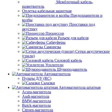
Межблочный кабель-
разветвитель
Оплетка кабельная защитная
Предохранители и
колбы
Проставки под
акустику
Процессор
Разъем для кабеля
Сабвуферы
Саморезы
Сетки акустические
(грили)
Силовой кабель
Усилители
Шумоподавитель
Автомагнитола
Пульты Д/У (RC)
Салазки
Автомагнитола штатная
Acura-магнитола
Audi-магнитола
BMW-магнитола
Buick-магнитола
Citroen-магнитола