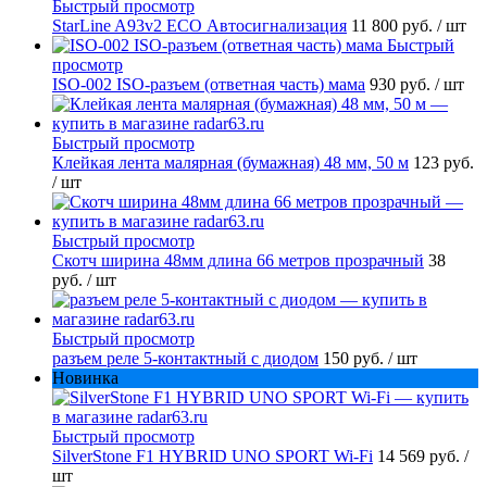
Быстрый просмотр
StarLine A93v2 ECO Автосигнализация
11 800 руб.
/ шт
Быстрый
просмотр
ISO-002 ISO-разъем (ответная часть) мама
930 руб.
/ шт
Быстрый просмотр
Клейкая лента малярная (бумажная) 48 мм, 50 м
123 руб.
/ шт
Быстрый просмотр
Скотч ширина 48мм длина 66 метров прозрачный
38
руб.
/ шт
Быстрый просмотр
разъем реле 5-контактный с диодом
150 руб.
/ шт
Новинка
Быстрый просмотр
SilverStone F1 HYBRID UNO SPORT Wi-Fi
14 569 руб.
/
шт