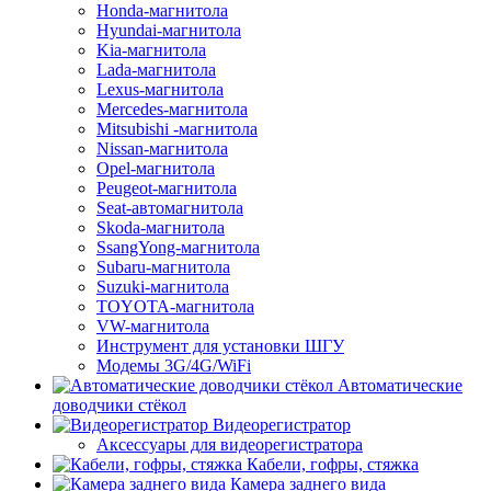
Honda-магнитола
Hyundai-магнитола
Kia-магнитола
Lada-магнитола
Lexus-магнитола
Mercedes-магнитола
Mitsubishi -магнитола
Nissan-магнитола
Opel-магнитола
Peugeot-магнитола
Seat-автомагнитола
Skoda-магнитола
SsangYong-магнитола
Subaru-магнитола
Suzuki-магнитола
TOYOTA-магнитола
VW-магнитола
Инструмент для установки ШГУ
Модемы 3G/4G/WiFi
Автоматические
доводчики стёкол
Видеорегистратор
Аксессуары для видеорегистратора
Кабели, гофры, стяжка
Камера заднего вида