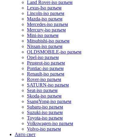
Land Rover-iso разъем
Lexus-Iso разъем
Lincoln-iso разъем
Mazda-iso разъем
Mercedes-iso разъем
Mercury-iso разъем
Mini-iso разъем
Mitsubishi-iso разъем
Nissan-iso разъем
OLDSMOBILE-iso разъем
Opel-iso разъем
Peugeot-iso разъем
Pontiac-iso разъем
Renault-iso разъем
Rover-iso разъем
SATURN-iso разъем
Seat-iso разъем
Skoda-iso разъем
SsangYong-iso разъем
Subaru-iso разъем
Suzuki-iso разъем
Toyota-iso разъем
Volkswagen-iso разъем
Volvo-iso разъем
Авто свет