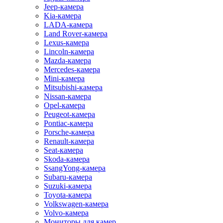
Jeep-камера
Kia-камера
LADA-камера
Land Rover-камера
Lexus-камера
Lincoln-камера
Mazda-камера
Mercedes-камера
Mini-камера
Mitsubishi-камера
Nissan-камера
Opel-камера
Peugeot-камера
Pontiac-камера
Porsche-камера
Renault-камера
Seat-камера
Skoda-камера
SsangYong-камера
Subaru-камера
Suzuki-камера
Toyota-камера
Volkswagen-камера
Volvo-камера
Мониторы для камер