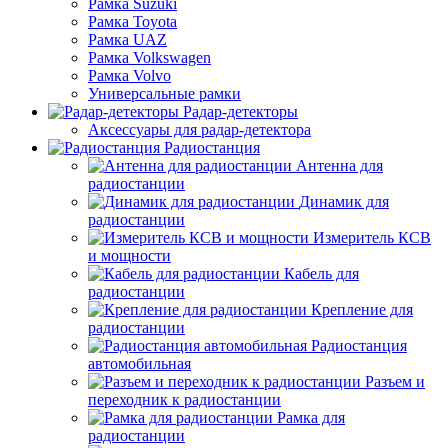
Рамка Suzuki
Рамка Toyota
Рамка UAZ
Рамка Volkswagen
Рамка Volvo
Универсальные рамки
Радар-детекторы
Аксессуары для радар-детектора
Радиостанция
Антенна для
радиостанции
Динамик для
радиостанции
Измеритель КСВ
и мощности
Кабель для
радиостанции
Крепление для
радиостанции
Радиостанция
автомобильная
Разъем и
переходник к радиостанции
Рамка для
радиостанции