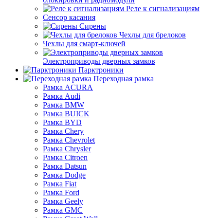
Реле к сигнализациям
Сенсор касания
Сирены
Чехлы для брелоков
Чехлы для смарт-ключей
Электроприводы дверных замков
Парктроники
Переходная рамка
Рамка ACURA
Рамка Audi
Рамка BMW
Рамка BUICK
Рамка BYD
Рамка Chery
Рамка Chevrolet
Рамка Chrysler
Рамка Citroen
Рамка Datsun
Рамка Dodge
Рамка Fiat
Рамка Ford
Рамка Geely
Рамка GMC