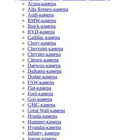
Acura-камера
Alfa Romeo-камера
Audi-камера
BMW-камера
Buick-камера
BYD-камера
Cadillac-камера
Chery-камера
Chevrolet-камера
Chrysler-камера
Citroen-камера
Daewoo-камера
Daihatsu-камера
Dodge-камера
FAW-камера
Fiat-камера
Ford-камера
Geo-камера
GMC-камера
Great Wall-камера
Honda-камера
Hummer-камера
Hyundai-камера
Infinity- камера
Jaguar-камера