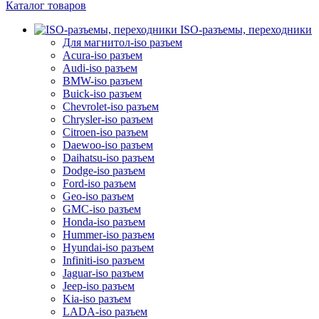
Каталог товаров
ISO-разъемы, переходники
Для магнитол-iso разъем
Acura-iso разъем
Audi-iso разъем
BMW-iso разъем
Buick-iso разъем
Chevrolet-iso разъем
Chrysler-iso разъем
Citroen-iso разъем
Daewoo-iso разъем
Daihatsu-iso разъем
Dodge-iso разъем
Ford-iso разъем
Geo-iso разъем
GMC-iso разъем
Honda-iso разъем
Hummer-iso разъем
Hyundai-iso разъем
Infiniti-iso разъем
Jaguar-iso разъем
Jeep-iso разъем
Kia-iso разъем
LADA-iso разъем