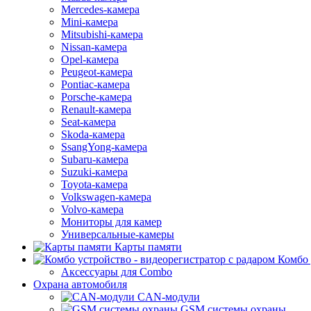
Mercedes-камера
Mini-камера
Mitsubishi-камера
Nissan-камера
Opel-камера
Peugeot-камера
Pontiac-камера
Porsche-камера
Renault-камера
Seat-камера
Skoda-камера
SsangYong-камера
Subaru-камера
Suzuki-камера
Toyota-камера
Volkswagen-камера
Volvo-камера
Мониторы для камер
Универсальные-камеры
Карты памяти
Комбо 
Аксессуары для Combo
Охрана автомобиля
CAN-модули
GSM системы охраны