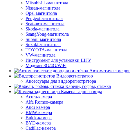
Mitsubishi -магнитола
Nissan-магнитола
Opel-магнитола
Peugeot-магнитола
Seat-автомагнитола
Skoda-магнитола
SsangYong-магнитола
Subaru-магнитола
Suzuki-магнитола
TOYOTA-магнитола
VW-магнитола
Инструмент для установки ШГУ
Модемы 3G/4G/WiFi
Автоматические дов
Видеорегистратор
Аксессуары для видеорегистратора
Кабели, гофры, стяжка
Камера заднего вида
Acura-камера
Alfa Romeo-камера
Audi-камера
BMW-камера
Buick-камера
BYD-камера
Cadillac-камера