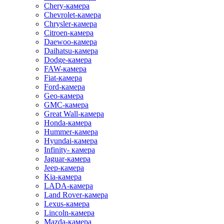
Chery-камера
Chevrolet-камера
Chrysler-камера
Citroen-камера
Daewoo-камера
Daihatsu-камера
Dodge-камера
FAW-камера
Fiat-камера
Ford-камера
Geo-камера
GMC-камера
Great Wall-камера
Honda-камера
Hummer-камера
Hyundai-камера
Infinity- камера
Jaguar-камера
Jeep-камера
Kia-камера
LADA-камера
Land Rover-камера
Lexus-камера
Lincoln-камера
Mazda-камера