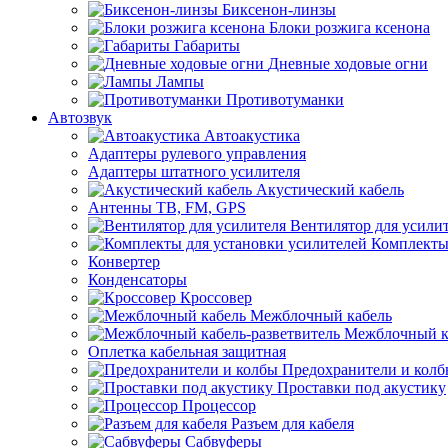
Биксенон-линзы
Блоки розжига ксенона
Габариты
Дневные ходовые огни
Лампы
Противотуманки
Автозвук
Автоакустика
Адаптеры рулевого управления
Адаптеры штатного усилителя
Акустический кабель
Антенны ТВ, FM, GPS
Вентилятор для усили
Комплекты
Конвертер
Конденсаторы
Кроссовер
Межблочный кабель
Межблочный ка
Оплетка кабельная защитная
Предохранители и кол
Проставки под акустику
Процессор
Разъем для кабеля
Сабвуферы