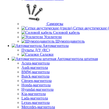
Саморезы
Сетки акустические 
Силовой кабель
Усилители
Шумоподавитель
Автомагнитола
Пульты Д/У (RC)
Салазки
Автомагнитола штатная
Acura-магнитола
Audi-магнитола
BMW-магнитола
Buick-магнитола
Citroen-магнитола
Honda-магнитола
Hyundai-магнитола
Kia-магнитола
Lada-магнитола
Lexus-магнитола
Mercedes-магнитола