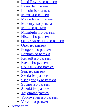
Land Rover-iso разъем
Lexus-Iso разъем
Lincoln-iso разъем
Mazda-iso разъем
Mercedes-iso разъем
Mercury-iso разъем
Mini-iso разъем
Mitsubishi-iso разъем
Nissan-iso разъем
OLDSMOBILE-iso разъем
Opel-iso разъем
Peugeot-iso разъем
Pontiac-iso разъем
Renault-iso разъем
Rover-iso разъем
SATURN-iso разъем
Seat-iso разъем
Skoda-iso разъем
SsangYong-iso разъем
Subaru-iso разъем
Suzuki-iso разъем
Toyota-iso разъем
Volkswagen-iso разъем
Volvo-iso разъем
Авто свет