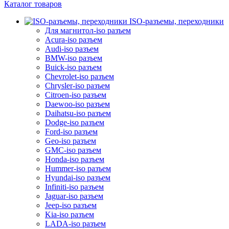
Каталог товаров
ISO-разъемы, переходники
Для магнитол-iso разъем
Acura-iso разъем
Audi-iso разъем
BMW-iso разъем
Buick-iso разъем
Chevrolet-iso разъем
Chrysler-iso разъем
Citroen-iso разъем
Daewoo-iso разъем
Daihatsu-iso разъем
Dodge-iso разъем
Ford-iso разъем
Geo-iso разъем
GMC-iso разъем
Honda-iso разъем
Hummer-iso разъем
Hyundai-iso разъем
Infiniti-iso разъем
Jaguar-iso разъем
Jeep-iso разъем
Kia-iso разъем
LADA-iso разъем