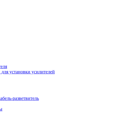
теля
 для установки усилителей
бель-разветвитель
бы