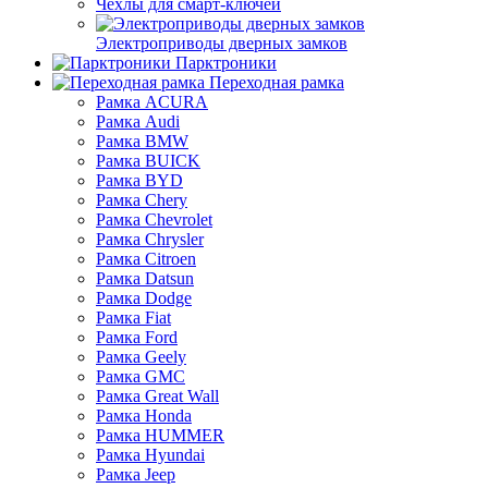
Чехлы для смарт-ключей
Электроприводы дверных замков
Парктроники
Переходная рамка
Рамка ACURA
Рамка Audi
Рамка BMW
Рамка BUICK
Рамка BYD
Рамка Chery
Рамка Chevrolet
Рамка Chrysler
Рамка Citroen
Рамка Datsun
Рамка Dodge
Рамка Fiat
Рамка Ford
Рамка Geely
Рамка GMC
Рамка Great Wall
Рамка Honda
Рамка HUMMER
Рамка Hyundai
Рамка Jeep