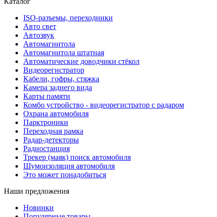
Каталог
ISO-разъемы, переходники
Авто свет
Автозвук
Автомагнитола
Автомагнитола штатная
Автоматические доводчики стёкол
Видеорегистратор
Кабели, гофры, стяжка
Камера заднего вида
Карты памяти
Комбо устройство - видеорегистратор с радаром
Охрана автомобиля
Парктроники
Переходная рамка
Радар-детекторы
Радиостанция
Трекер (маяк) поиск автомобиля
Шумоизоляция автомобиля
Это может понадобиться
Наши предложения
Новинки
Популярные товары