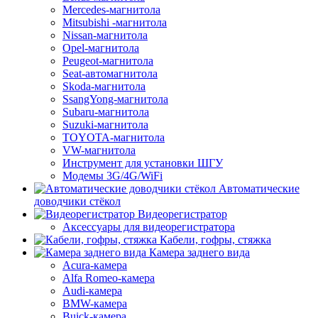
Mercedes-магнитола
Mitsubishi -магнитола
Nissan-магнитола
Opel-магнитола
Peugeot-магнитола
Seat-автомагнитола
Skoda-магнитола
SsangYong-магнитола
Subaru-магнитола
Suzuki-магнитола
TOYOTA-магнитола
VW-магнитола
Инструмент для установки ШГУ
Модемы 3G/4G/WiFi
Автоматические
доводчики стёкол
Видеорегистратор
Аксессуары для видеорегистратора
Кабели, гофры, стяжка
Камера заднего вида
Acura-камера
Alfa Romeo-камера
Audi-камера
BMW-камера
Buick-камера