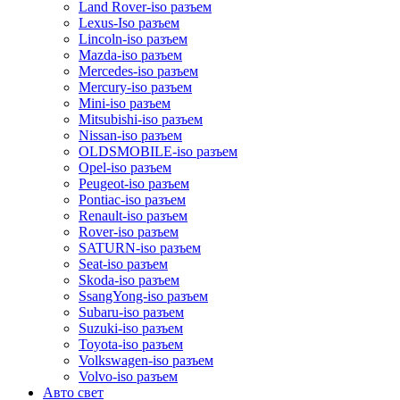
Land Rover-iso разъем
Lexus-Iso разъем
Lincoln-iso разъем
Mazda-iso разъем
Mercedes-iso разъем
Mercury-iso разъем
Mini-iso разъем
Mitsubishi-iso разъем
Nissan-iso разъем
OLDSMOBILE-iso разъем
Opel-iso разъем
Peugeot-iso разъем
Pontiac-iso разъем
Renault-iso разъем
Rover-iso разъем
SATURN-iso разъем
Seat-iso разъем
Skoda-iso разъем
SsangYong-iso разъем
Subaru-iso разъем
Suzuki-iso разъем
Toyota-iso разъем
Volkswagen-iso разъем
Volvo-iso разъем
Авто свет