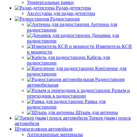
Универсальные рамки
Радар-детекторы
Аксессуары для радар-детектора
Радиостанция
Антенна для
радиостанции
Динамик для
радиостанции
Измеритель КСВ
и мощности
Кабель для
радиостанции
Крепление для
радиостанции
Радиостанция
автомобильная
Разъем и
переходник к радиостанции
Рамка для
радиостанции
Штырь для антенны
Трекер (маяк) поиск
автомобиля
Шумоизоляция автомобиля
Антискрипные материалы