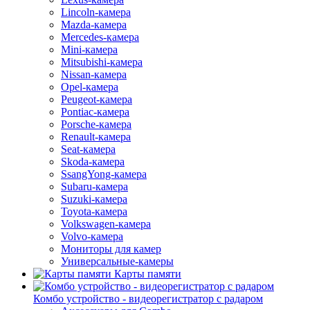
Lincoln-камера
Mazda-камера
Mercedes-камера
Mini-камера
Mitsubishi-камера
Nissan-камера
Opel-камера
Peugeot-камера
Pontiac-камера
Porsche-камера
Renault-камера
Seat-камера
Skoda-камера
SsangYong-камера
Subaru-камера
Suzuki-камера
Toyota-камера
Volkswagen-камера
Volvo-камера
Мониторы для камер
Универсальные-камеры
Карты памяти
Комбо устройство - видеорегистратор с радаром