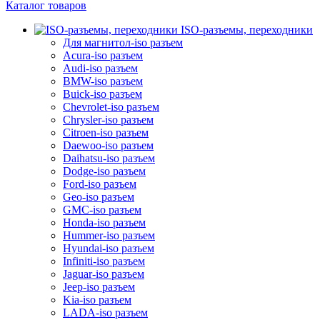
Каталог товаров
ISO-разъемы, переходники
Для магнитол-iso разъем
Acura-iso разъем
Audi-iso разъем
BMW-iso разъем
Buick-iso разъем
Chevrolet-iso разъем
Chrysler-iso разъем
Citroen-iso разъем
Daewoo-iso разъем
Daihatsu-iso разъем
Dodge-iso разъем
Ford-iso разъем
Geo-iso разъем
GMC-iso разъем
Honda-iso разъем
Hummer-iso разъем
Hyundai-iso разъем
Infiniti-iso разъем
Jaguar-iso разъем
Jeep-iso разъем
Kia-iso разъем
LADA-iso разъем