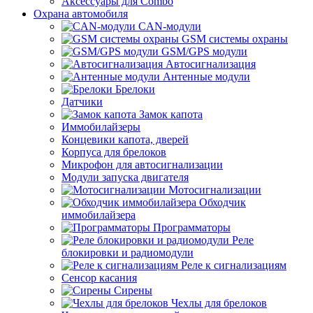
Аксессуары для Combo
Охрана автомобиля
CAN-модули
GSM системы охраны
GSM/GPS модули
Автосигнализация
Антенные модули
Брелоки
Датчики
Замок капота
Иммобилайзеры
Концевики капота, дверей
Корпуса для брелоков
Микрофон для автосигнализации
Модули запуска двигателя
Мотосигнализации
Обходчик
иммобилайзера
Программаторы
Реле
блокировки и радиомодули
Реле к сигнализациям
Сенсор касания
Сирены
Чехлы для брелоков