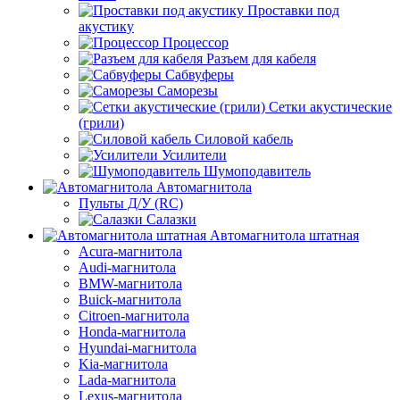
Проставки под
акустику
Процессор
Разъем для кабеля
Сабвуферы
Саморезы
Сетки акустические
(грили)
Силовой кабель
Усилители
Шумоподавитель
Автомагнитола
Пульты Д/У (RC)
Салазки
Автомагнитола штатная
Acura-магнитола
Audi-магнитола
BMW-магнитола
Buick-магнитола
Citroen-магнитола
Honda-магнитола
Hyundai-магнитола
Kia-магнитола
Lada-магнитола
Lexus-магнитола