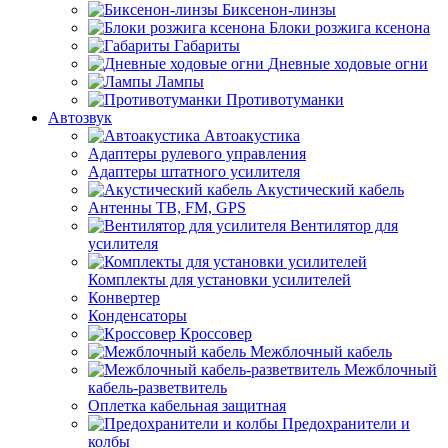
Биксенон-линзы
Блоки розжига ксенона
Габариты
Дневные ходовые огни
Лампы
Противотуманки
Автозвук
Автоакустика
Адаптеры рулевого управления
Адаптеры штатного усилителя
Акустический кабель
Антенны ТВ, FM, GPS
Вентилятор для
усилителя
Комплекты для установки усилителей
Конвертер
Конденсаторы
Кроссовер
Межблочный кабель
Межблочный
кабель-разветвитель
Оплетка кабельная защитная
Предохранители и
колбы