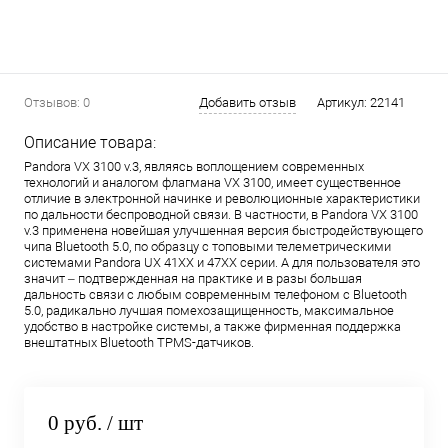
Отзывов: 0
Добавить отзыв
Артикул:
22141
Описание товара:
Pandora VX 3100 v.3, являясь воплощением современных
технологий и аналогом флагмана VX 3100, имеет существенное
отличие в электронной начинке и революционные характеристики
по дальности беспроводной связи. В частности, в Pandora VX 3100
v.3 применена новейшая улучшенная версия быстродействующего
чипа Bluetooth 5.0, по образцу с топовыми телеметрическими
системами Pandora UX 41ХХ и 47ХХ серии. А для пользователя это
значит – подтвержденная на практике и в разы большая
дальность связи с любым современным телефоном с Bluetooth
5.0, радикально лучшая помехозащищенность, максимальное
удобство в настройке системы, а также фирменная поддержка
внештатных Bluetooth TPMS-датчиков.
0 руб.
/ шт