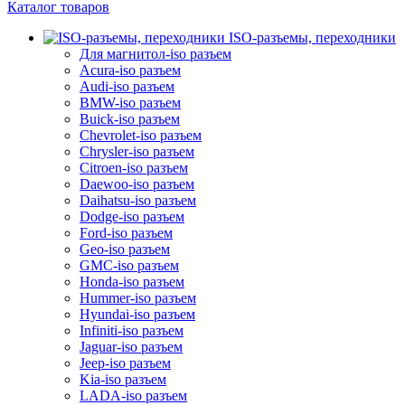
Каталог товаров
ISO-разъемы, переходники
Для магнитол-iso разъем
Acura-iso разъем
Audi-iso разъем
BMW-iso разъем
Buick-iso разъем
Chevrolet-iso разъем
Chrysler-iso разъем
Citroen-iso разъем
Daewoo-iso разъем
Daihatsu-iso разъем
Dodge-iso разъем
Ford-iso разъем
Geo-iso разъем
GMC-iso разъем
Honda-iso разъем
Hummer-iso разъем
Hyundai-iso разъем
Infiniti-iso разъем
Jaguar-iso разъем
Jeep-iso разъем
Kia-iso разъем
LADA-iso разъем