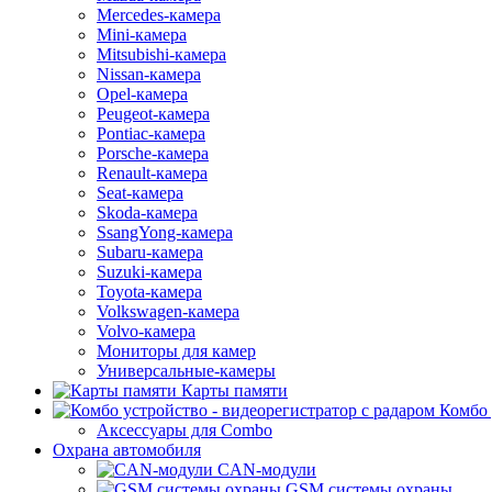
Mercedes-камера
Mini-камера
Mitsubishi-камера
Nissan-камера
Opel-камера
Peugeot-камера
Pontiac-камера
Porsche-камера
Renault-камера
Seat-камера
Skoda-камера
SsangYong-камера
Subaru-камера
Suzuki-камера
Toyota-камера
Volkswagen-камера
Volvo-камера
Мониторы для камер
Универсальные-камеры
Карты памяти
Комбо 
Аксессуары для Combo
Охрана автомобиля
CAN-модули
GSM системы охраны