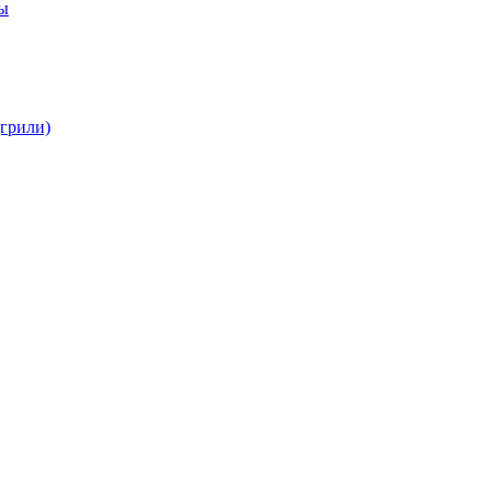
бы
(грили)