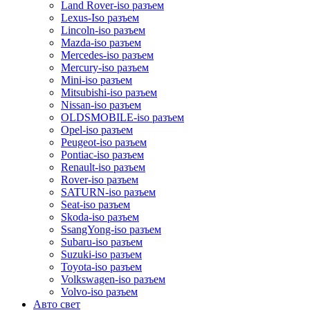
Land Rover-iso разъем
Lexus-Iso разъем
Lincoln-iso разъем
Mazda-iso разъем
Mercedes-iso разъем
Mercury-iso разъем
Mini-iso разъем
Mitsubishi-iso разъем
Nissan-iso разъем
OLDSMOBILE-iso разъем
Opel-iso разъем
Peugeot-iso разъем
Pontiac-iso разъем
Renault-iso разъем
Rover-iso разъем
SATURN-iso разъем
Seat-iso разъем
Skoda-iso разъем
SsangYong-iso разъем
Subaru-iso разъем
Suzuki-iso разъем
Toyota-iso разъем
Volkswagen-iso разъем
Volvo-iso разъем
Авто свет