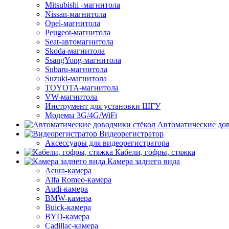
Mitsubishi -магнитола
Nissan-магнитола
Opel-магнитола
Peugeot-магнитола
Seat-автомагнитола
Skoda-магнитола
SsangYong-магнитола
Subaru-магнитола
Suzuki-магнитола
TOYOTA-магнитола
VW-магнитола
Инструмент для установки ШГУ
Модемы 3G/4G/WiFi
Автоматические дов
Видеорегистратор
Аксессуары для видеорегистратора
Кабели, гофры, стяжка
Камера заднего вида
Acura-камера
Alfa Romeo-камера
Audi-камера
BMW-камера
Buick-камера
BYD-камера
Cadillac-камера