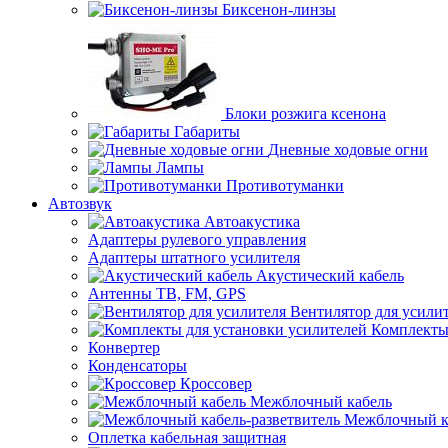
Биксенон-линзы
Блоки розжига ксенона
Габариты
Дневные ходовые огни
Лампы
Противотуманки
Автозвук
Автоакустика
Адаптеры рулевого управления
Адаптеры штатного усилителя
Акустический кабель
Антенны ТВ, FM, GPS
Вентилятор для усили
Комплекты
Конвертер
Конденсаторы
Кроссовер
Межблочный кабель
Межблочный ка
Оплетка кабельная защитная