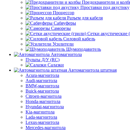
Предохранители и кол
Проставки под акустику
Процессор
Разъем для кабеля
Сабвуферы
Саморезы
Сетки акустические 
Силовой кабель
Усилители
Шумоподавитель
Автомагнитола
Пульты Д/У (RC)
Салазки
Автомагнитола штатная
Acura-магнитола
Audi-магнитола
BMW-магнитола
Buick-магнитола
Citroen-магнитола
Honda-магнитола
Hyundai-магнитола
Kia-магнитола
Lada-магнитола
Lexus-магнитола
Mercedes-магнитола