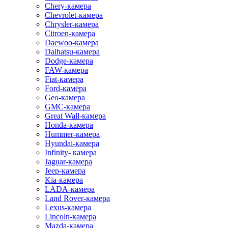
Chery-камера
Chevrolet-камера
Chrysler-камера
Citroen-камера
Daewoo-камера
Daihatsu-камера
Dodge-камера
FAW-камера
Fiat-камера
Ford-камера
Geo-камера
GMC-камера
Great Wall-камера
Honda-камера
Hummer-камера
Hyundai-камера
Infinity- камера
Jaguar-камера
Jeep-камера
Kia-камера
LADA-камера
Land Rover-камера
Lexus-камера
Lincoln-камера
Mazda-камера