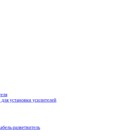
теля
 для установки усилителей
бель-разветвитель