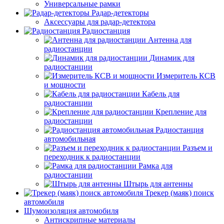
Универсальные рамки
Радар-детекторы
Аксессуары для радар-детектора
Радиостанция
Антенна для
радиостанции
Динамик для
радиостанции
Измеритель КСВ
и мощности
Кабель для
радиостанции
Крепление для
радиостанции
Радиостанция
автомобильная
Разъем и
переходник к радиостанции
Рамка для
радиостанции
Штырь для антенны
Трекер (маяк) поиск
автомобиля
Шумоизоляция автомобиля
Антискрипные материалы