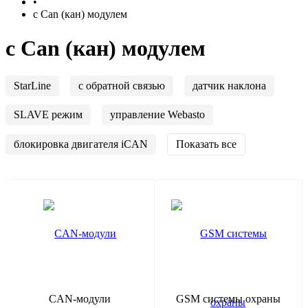
•
с Can (кан) модулем
с Can (кан) модулем
StarLine
с обратной связью
датчик наклона
SLAVE режим
управление Webasto
блокировка двигателя iCAN
Показать все
CAN-модули
GSM системы охраны