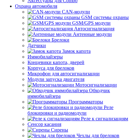
Аксессуары для Combo
Охрана автомобиля
CAN-модули
GSM системы охраны
GSM/GPS модули
Автосигнализация
Антенные модули
Брелоки
Датчики
Замок капота
Иммобилайзеры
Концевики капота, дверей
Корпуса для брелоков
Микрофон для автосигнализации
Модули запуска двигателя
Мотосигнализации
Обходчик
иммобилайзера
Программаторы
Реле
блокировки и радиомодули
Реле к сигнализациям
Сенсор касания
Сирены
Чехлы для брелоков