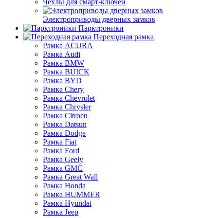
Чехлы для смарт-ключей
Электроприводы дверных замков
Парктроники
Переходная рамка
Рамка ACURA
Рамка Audi
Рамка BMW
Рамка BUICK
Рамка BYD
Рамка Chery
Рамка Chevrolet
Рамка Chrysler
Рамка Citroen
Рамка Datsun
Рамка Dodge
Рамка Fiat
Рамка Ford
Рамка Geely
Рамка GMC
Рамка Great Wall
Рамка Honda
Рамка HUMMER
Рамка Hyundai
Рамка Jeep