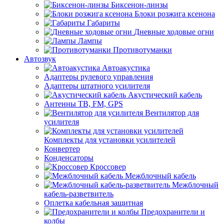
Биксенон-линзы
Блоки розжига ксенона
Габариты
Дневные ходовые огни
Лампы
Противотуманки
Автозвук
Автоакустика
Адаптеры рулевого управления
Адаптеры штатного усилителя
Акустический кабель
Антенны ТВ, FM, GPS
Вентилятор для
усилителя
Комплекты для установки усилителей
Конвертер
Конденсаторы
Кроссовер
Межблочный кабель
Межблочный
кабель-разветвитель
Оплетка кабельная защитная
Предохранители и
колбы