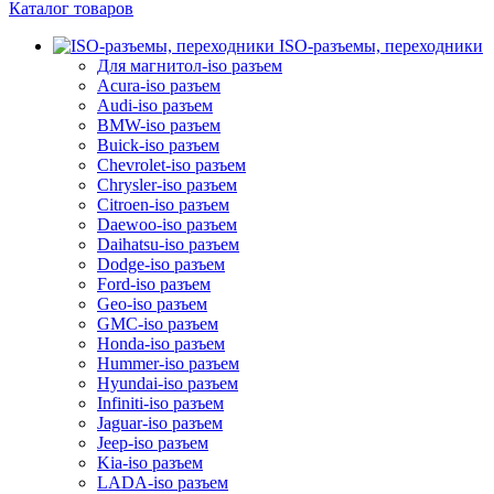
Каталог товаров
ISO-разъемы, переходники
Для магнитол-iso разъем
Acura-iso разъем
Audi-iso разъем
BMW-iso разъем
Buick-iso разъем
Chevrolet-iso разъем
Chrysler-iso разъем
Citroen-iso разъем
Daewoo-iso разъем
Daihatsu-iso разъем
Dodge-iso разъем
Ford-iso разъем
Geo-iso разъем
GMC-iso разъем
Honda-iso разъем
Hummer-iso разъем
Hyundai-iso разъем
Infiniti-iso разъем
Jaguar-iso разъем
Jeep-iso разъем
Kia-iso разъем
LADA-iso разъем