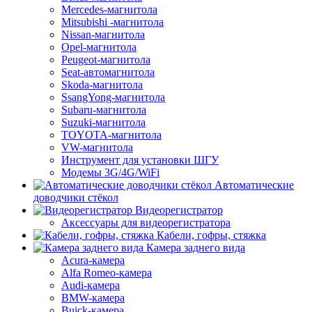
Mercedes-магнитола
Mitsubishi -магнитола
Nissan-магнитола
Opel-магнитола
Peugeot-магнитола
Seat-автомагнитола
Skoda-магнитола
SsangYong-магнитола
Subaru-магнитола
Suzuki-магнитола
TOYOTA-магнитола
VW-магнитола
Инструмент для установки ШГУ
Модемы 3G/4G/WiFi
Автоматические
доводчики стёкол
Видеорегистратор
Аксессуары для видеорегистратора
Кабели, гофры, стяжка
Камера заднего вида
Acura-камера
Alfa Romeo-камера
Audi-камера
BMW-камера
Buick-камера