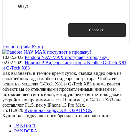
60
(7)
Показать
Сбросить
Новости (radar63.ru)
10.02.2022
Pandora NAV MAX поступает в продажу!
02.02.2022
Новинка! Видеорегистраторы Neoline G-Tech X81
и G-Tech X83
Как вы знаете, в темное время суток, съемка видео одна из
сложнейших задач любого видеорегистратора. Чтобы ее
решить в моделях G-Tech X81 и G-Tech X83 применяются
объективы со стеклянными просветленными линзами и
потрясающей светосилой, которую редко встретишь даже в
устройствах премиум-класса. Например, в G-Tech X83 она
составляет F1.5, как у IPhone 13 Pro Max.
25.11.2020
Купон на скидку АВТОЗАПУСК
Купон на скидку элитного бренда автосигнализации:
PANDECT
PANDORA