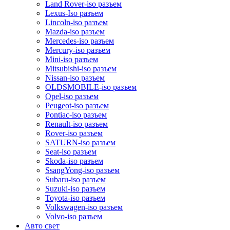
Land Rover-iso разъем
Lexus-Iso разъем
Lincoln-iso разъем
Mazda-iso разъем
Mercedes-iso разъем
Mercury-iso разъем
Mini-iso разъем
Mitsubishi-iso разъем
Nissan-iso разъем
OLDSMOBILE-iso разъем
Opel-iso разъем
Peugeot-iso разъем
Pontiac-iso разъем
Renault-iso разъем
Rover-iso разъем
SATURN-iso разъем
Seat-iso разъем
Skoda-iso разъем
SsangYong-iso разъем
Subaru-iso разъем
Suzuki-iso разъем
Toyota-iso разъем
Volkswagen-iso разъем
Volvo-iso разъем
Авто свет