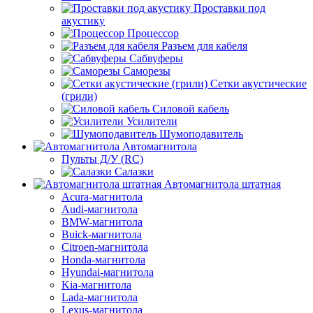
Проставки под
акустику
Процессор
Разъем для кабеля
Сабвуферы
Саморезы
Сетки акустические
(грили)
Силовой кабель
Усилители
Шумоподавитель
Автомагнитола
Пульты Д/У (RC)
Салазки
Автомагнитола штатная
Acura-магнитола
Audi-магнитола
BMW-магнитола
Buick-магнитола
Citroen-магнитола
Honda-магнитола
Hyundai-магнитола
Kia-магнитола
Lada-магнитола
Lexus-магнитола