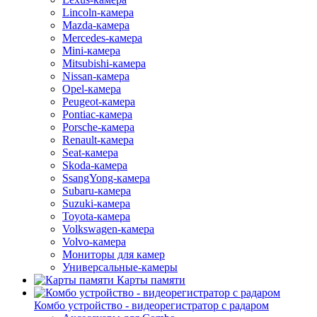
Lincoln-камера
Mazda-камера
Mercedes-камера
Mini-камера
Mitsubishi-камера
Nissan-камера
Opel-камера
Peugeot-камера
Pontiac-камера
Porsche-камера
Renault-камера
Seat-камера
Skoda-камера
SsangYong-камера
Subaru-камера
Suzuki-камера
Toyota-камера
Volkswagen-камера
Volvo-камера
Мониторы для камер
Универсальные-камеры
Карты памяти
Комбо устройство - видеорегистратор с радаром