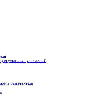
теля
 для установки усилителей
бель-разветвитель
бы