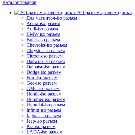
Каталог товаров
ISO-разъемы, переходники
Для магнитол-iso разъем
Acura-iso разъем
Audi-iso разъем
BMW-iso разъем
Buick-iso разъем
Chevrolet-iso разъем
Chrysler-iso разъем
Citroen-iso разъем
Daewoo-iso разъем
Daihatsu-iso разъем
Dodge-iso разъем
Ford-iso разъем
Geo-iso разъем
GMC-iso разъем
Honda-iso разъем
Hummer-iso разъем
Hyundai-iso разъем
Infiniti-iso разъем
Jaguar-iso разъем
Jeep-iso разъем
Kia-iso разъем
LADA-iso разъем