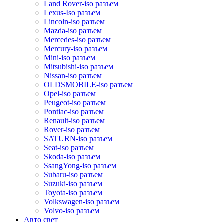
Land Rover-iso разъем
Lexus-Iso разъем
Lincoln-iso разъем
Mazda-iso разъем
Mercedes-iso разъем
Mercury-iso разъем
Mini-iso разъем
Mitsubishi-iso разъем
Nissan-iso разъем
OLDSMOBILE-iso разъем
Opel-iso разъем
Peugeot-iso разъем
Pontiac-iso разъем
Renault-iso разъем
Rover-iso разъем
SATURN-iso разъем
Seat-iso разъем
Skoda-iso разъем
SsangYong-iso разъем
Subaru-iso разъем
Suzuki-iso разъем
Toyota-iso разъем
Volkswagen-iso разъем
Volvo-iso разъем
Авто свет