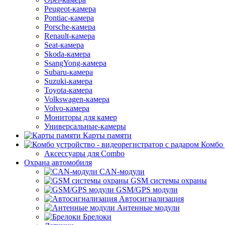
Peugeot-камера
Pontiac-камера
Porsche-камера
Renault-камера
Seat-камера
Skoda-камера
SsangYong-камера
Subaru-камера
Suzuki-камера
Toyota-камера
Volkswagen-камера
Volvo-камера
Мониторы для камер
Универсальные-камеры
Карты памяти
Комбо 
Аксессуары для Combo
Охрана автомобиля
CAN-модули
GSM системы охраны
GSM/GPS модули
Автосигнализация
Антенные модули
Брелоки