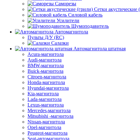
Саморезы
Сетки акустические 
Силовой кабель
Усилители
Шумоподавитель
Автомагнитола
Пульты Д/У (RC)
Салазки
Автомагнитола штатная
Acura-магнитола
Audi-магнитола
BMW-магнитола
Buick-магнитола
Citroen-магнитола
Honda-магнитола
Hyundai-магнитола
Kia-магнитола
Lada-магнитола
Lexus-магнитола
Mercedes-магнитола
Mitsubishi -магнитола
Nissan-магнитола
Opel-магнитола
Peugeot-магнитола
Seat-автомагнитола