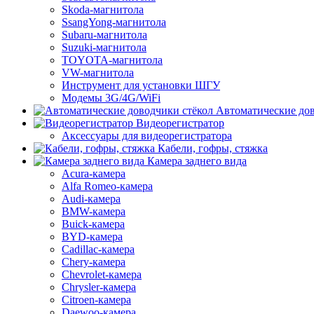
Skoda-магнитола
SsangYong-магнитола
Subaru-магнитола
Suzuki-магнитола
TOYOTA-магнитола
VW-магнитола
Инструмент для установки ШГУ
Модемы 3G/4G/WiFi
Автоматические дов
Видеорегистратор
Аксессуары для видеорегистратора
Кабели, гофры, стяжка
Камера заднего вида
Acura-камера
Alfa Romeo-камера
Audi-камера
BMW-камера
Buick-камера
BYD-камера
Cadillac-камера
Chery-камера
Chevrolet-камера
Chrysler-камера
Citroen-камера
Daewoo-камера