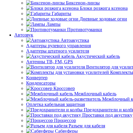
Биксенон-линзы
Блоки розжига ксенона
Габариты
Дневные ходовые огни
Лампы
Противотуманки
Автозвук
Автоакустика
Адаптеры рулевого управления
Адаптеры штатного усилителя
Акустический кабель
Антенны ТВ, FM, GPS
Вентилятор для усили
Комплекты
Конвертер
Конденсаторы
Кроссовер
Межблочный кабель
Межблочный ка
Оплетка кабельная защитная
Предохранители и кол
Проставки под акустику
Процессор
Разъем для кабеля
Сабвуферы