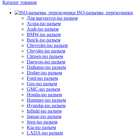
Каталог товаров
ISO-разъемы, переходники
Для магнитол-iso разъем
Acura-iso разъем
Audi-iso разъем
BMW-iso разъем
Buick-iso разъем
Chevrolet-iso разъем
Chrysler-iso разъем
Citroen-iso разъем
Daewoo-iso разъем
Daihatsu-iso разъем
Dodge-iso разъем
Ford-iso разъем
Geo-iso разъем
GMC-iso разъем
Honda-iso разъем
Hummer-iso разъем
Hyundai-iso разъем
Infiniti-iso разъем
Jaguar-iso разъем
Jeep-iso разъем
Kia-iso разъем
LADA-iso разъем