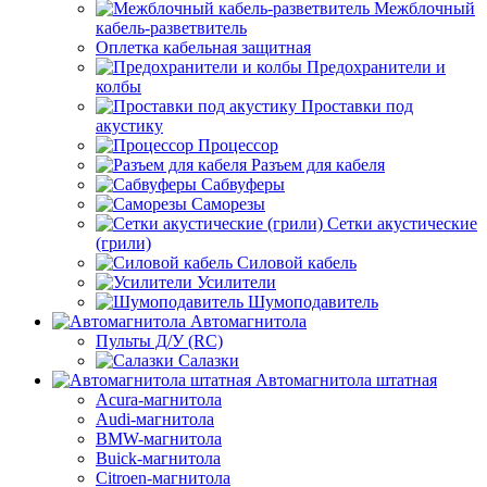
Межблочный
кабель-разветвитель
Оплетка кабельная защитная
Предохранители и
колбы
Проставки под
акустику
Процессор
Разъем для кабеля
Сабвуферы
Саморезы
Сетки акустические
(грили)
Силовой кабель
Усилители
Шумоподавитель
Автомагнитола
Пульты Д/У (RC)
Салазки
Автомагнитола штатная
Acura-магнитола
Audi-магнитола
BMW-магнитола
Buick-магнитола
Citroen-магнитола