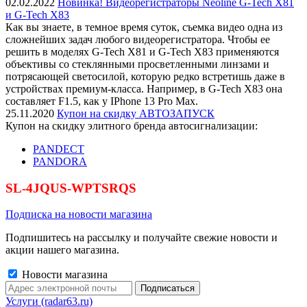
02.02.2022
Новинка! Видеорегистраторы Neoline G-Tech X81
и G-Tech X83
Как вы знаете, в темное время суток, съемка видео одна из
сложнейших задач любого видеорегистратора. Чтобы ее
решить в моделях G-Tech X81 и G-Tech X83 применяются
объективы со стеклянными просветленными линзами и
потрясающей светосилой, которую редко встретишь даже в
устройствах премиум-класса. Например, в G-Tech X83 она
составляет F1.5, как у IPhone 13 Pro Max.
25.11.2020
Купон на скидку АВТОЗАПУСК
Купон на скидку элитного бренда автосигнализации:
PANDECT
PANDORA
SL-4JQUS-WPTSRQS
Подписка на новости магазина
Подпишитесь на рассылку и получайте свежие новости и
акции нашего магазина.
Новости магазина
Услуги (radar63.ru)