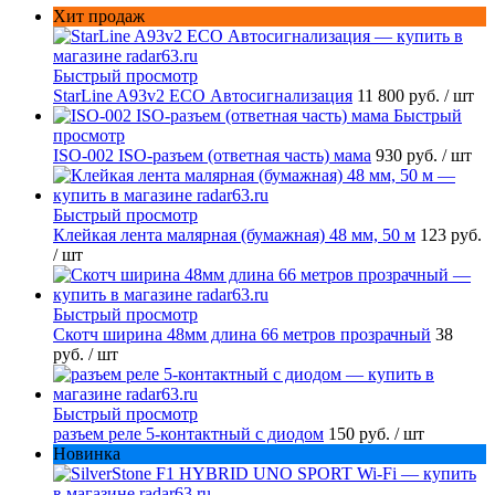
Хит продаж
Быстрый просмотр
StarLine A93v2 ECO Автосигнализация
11 800 руб.
/ шт
Быстрый
просмотр
ISO-002 ISO-разъем (ответная часть) мама
930 руб.
/ шт
Быстрый просмотр
Клейкая лента малярная (бумажная) 48 мм, 50 м
123 руб.
/ шт
Быстрый просмотр
Скотч ширина 48мм длина 66 метров прозрачный
38
руб.
/ шт
Быстрый просмотр
разъем реле 5-контактный с диодом
150 руб.
/ шт
Новинка