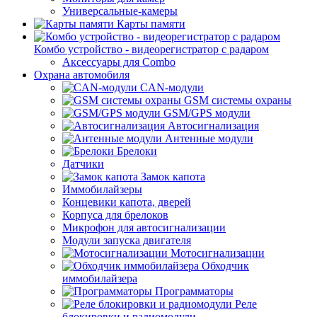
Универсальные-камеры
Карты памяти
Комбо устройство - видеорегистратор с радаром
Аксессуары для Combo
Охрана автомобиля
CAN-модули
GSM системы охраны
GSM/GPS модули
Автосигнализация
Антенные модули
Брелоки
Датчики
Замок капота
Иммобилайзеры
Концевики капота, дверей
Корпуса для брелоков
Микрофон для автосигнализации
Модули запуска двигателя
Мотосигнализации
Обходчик
иммобилайзера
Программаторы
Реле
блокировки и радиомодули