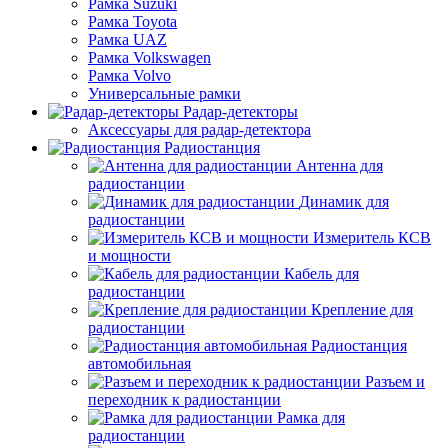
Рамка Suzuki
Рамка Toyota
Рамка UAZ
Рамка Volkswagen
Рамка Volvo
Универсальные рамки
Радар-детекторы
Аксессуары для радар-детектора
Радиостанция
Антенна для
радиостанции
Динамик для
радиостанции
Измеритель КСВ
и мощности
Кабель для
радиостанции
Крепление для
радиостанции
Радиостанция
автомобильная
Разъем и
переходник к радиостанции
Рамка для
радиостанции