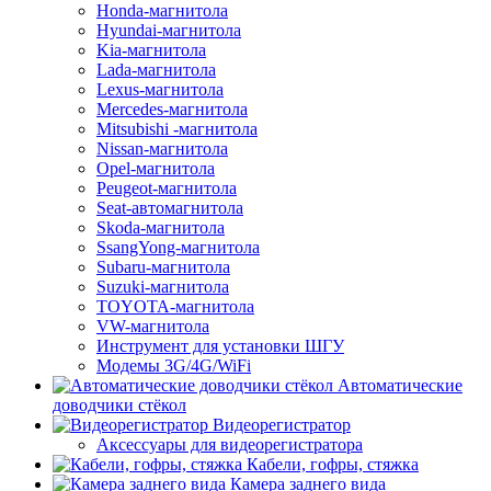
Honda-магнитола
Hyundai-магнитола
Kia-магнитола
Lada-магнитола
Lexus-магнитола
Mercedes-магнитола
Mitsubishi -магнитола
Nissan-магнитола
Opel-магнитола
Peugeot-магнитола
Seat-автомагнитола
Skoda-магнитола
SsangYong-магнитола
Subaru-магнитола
Suzuki-магнитола
TOYOTA-магнитола
VW-магнитола
Инструмент для установки ШГУ
Модемы 3G/4G/WiFi
Автоматические
доводчики стёкол
Видеорегистратор
Аксессуары для видеорегистратора
Кабели, гофры, стяжка
Камера заднего вида