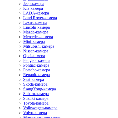
Jeep-камера
Kia-камера
LADA-камера
Land Rover-камера
Lexus-камера
Lincoln-камера
Mazda-камера
Mercedes-камера
Mini-камера
Mitsubishi-камера
Nissan-камера
Opel-камера
Peugeot-камера
Pontiac-камера
Porsche-камера
Renault-камера
Seat-камера
Skoda-камера
SsangYong-камера
Subaru-камера
Suzuki-камера
Toyota-камера
Volkswagen-камера
Volvo-камера
Мониторы для камер