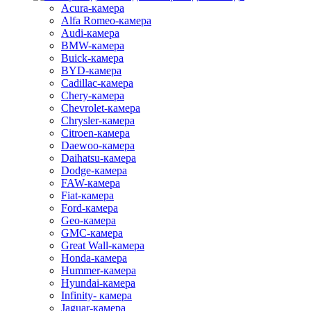
Acura-камера
Alfa Romeo-камера
Audi-камера
BMW-камера
Buick-камера
BYD-камера
Cadillac-камера
Chery-камера
Chevrolet-камера
Chrysler-камера
Citroen-камера
Daewoo-камера
Daihatsu-камера
Dodge-камера
FAW-камера
Fiat-камера
Ford-камера
Geo-камера
GMC-камера
Great Wall-камера
Honda-камера
Hummer-камера
Hyundai-камера
Infinity- камера
Jaguar-камера