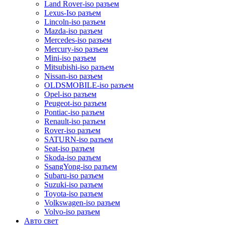
Land Rover-iso разъем
Lexus-Iso разъем
Lincoln-iso разъем
Mazda-iso разъем
Mercedes-iso разъем
Mercury-iso разъем
Mini-iso разъем
Mitsubishi-iso разъем
Nissan-iso разъем
OLDSMOBILE-iso разъем
Opel-iso разъем
Peugeot-iso разъем
Pontiac-iso разъем
Renault-iso разъем
Rover-iso разъем
SATURN-iso разъем
Seat-iso разъем
Skoda-iso разъем
SsangYong-iso разъем
Subaru-iso разъем
Suzuki-iso разъем
Toyota-iso разъем
Volkswagen-iso разъем
Volvo-iso разъем
Авто свет