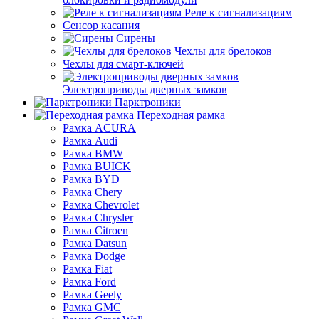
Реле к сигнализациям
Сенсор касания
Сирены
Чехлы для брелоков
Чехлы для смарт-ключей
Электроприводы дверных замков
Парктроники
Переходная рамка
Рамка ACURA
Рамка Audi
Рамка BMW
Рамка BUICK
Рамка BYD
Рамка Chery
Рамка Chevrolet
Рамка Chrysler
Рамка Citroen
Рамка Datsun
Рамка Dodge
Рамка Fiat
Рамка Ford
Рамка Geely
Рамка GMC