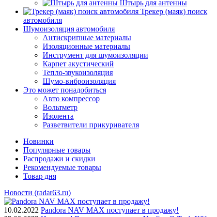
Штырь для антенны
Трекер (маяк) поиск
автомобиля
Шумоизоляция автомобиля
Антискрипные материалы
Изоляционные материалы
Инструмент для шумоизоляции
Карпет акустический
Тепло-звукоизоляция
Шумо-виброизоляция
Это может понадобиться
Авто компрессор
Вольтметр
Изолента
Разветвители прикуривателя
Новинки
Популярные товары
Распродажи и скидки
Рекомендуемые товары
Товар дня
Новости (radar63.ru)
10.02.2022
Pandora NAV MAX поступает в продажу!