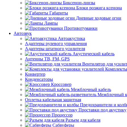
Биксенон-линзы
Блоки розжига ксенона
Габариты
Дневные ходовые огни
Лампы
Противотуманки
Автозвук
Автоакустика
Адаптеры рулевого управления
Адаптеры штатного усилителя
Акустический кабель
Антенны ТВ, FM, GPS
Вентилятор для усили
Комплекты
Конвертер
Конденсаторы
Кроссовер
Межблочный кабель
Межблочный ка
Оплетка кабельная защитная
Предохранители и кол
Проставки под акустику
Процессор
Разъем для кабеля
Сабвуферы