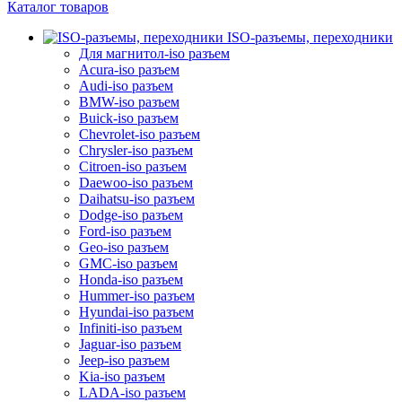
Каталог товаров
ISO-разъемы, переходники
Для магнитол-iso разъем
Acura-iso разъем
Audi-iso разъем
BMW-iso разъем
Buick-iso разъем
Chevrolet-iso разъем
Chrysler-iso разъем
Citroen-iso разъем
Daewoo-iso разъем
Daihatsu-iso разъем
Dodge-iso разъем
Ford-iso разъем
Geo-iso разъем
GMC-iso разъем
Honda-iso разъем
Hummer-iso разъем
Hyundai-iso разъем
Infiniti-iso разъем
Jaguar-iso разъем
Jeep-iso разъем
Kia-iso разъем
LADA-iso разъем