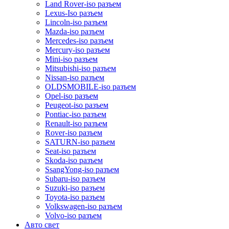
Land Rover-iso разъем
Lexus-Iso разъем
Lincoln-iso разъем
Mazda-iso разъем
Mercedes-iso разъем
Mercury-iso разъем
Mini-iso разъем
Mitsubishi-iso разъем
Nissan-iso разъем
OLDSMOBILE-iso разъем
Opel-iso разъем
Peugeot-iso разъем
Pontiac-iso разъем
Renault-iso разъем
Rover-iso разъем
SATURN-iso разъем
Seat-iso разъем
Skoda-iso разъем
SsangYong-iso разъем
Subaru-iso разъем
Suzuki-iso разъем
Toyota-iso разъем
Volkswagen-iso разъем
Volvo-iso разъем
Авто свет