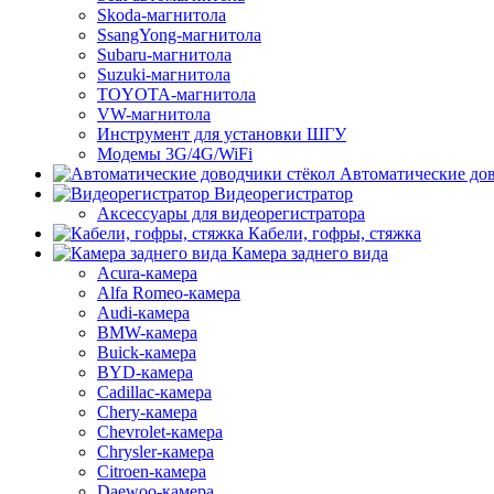
Skoda-магнитола
SsangYong-магнитола
Subaru-магнитола
Suzuki-магнитола
TOYOTA-магнитола
VW-магнитола
Инструмент для установки ШГУ
Модемы 3G/4G/WiFi
Автоматические дов
Видеорегистратор
Аксессуары для видеорегистратора
Кабели, гофры, стяжка
Камера заднего вида
Acura-камера
Alfa Romeo-камера
Audi-камера
BMW-камера
Buick-камера
BYD-камера
Cadillac-камера
Chery-камера
Chevrolet-камера
Chrysler-камера
Citroen-камера
Daewoo-камера