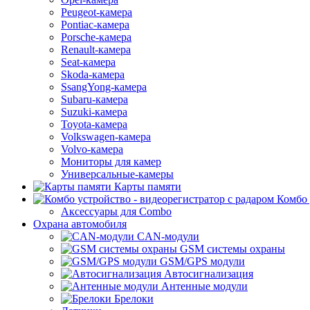
Peugeot-камера
Pontiac-камера
Porsche-камера
Renault-камера
Seat-камера
Skoda-камера
SsangYong-камера
Subaru-камера
Suzuki-камера
Toyota-камера
Volkswagen-камера
Volvo-камера
Мониторы для камер
Универсальные-камеры
Карты памяти
Комбо 
Аксессуары для Combo
Охрана автомобиля
CAN-модули
GSM системы охраны
GSM/GPS модули
Автосигнализация
Антенные модули
Брелоки