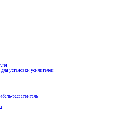
теля
 для установки усилителей
бель-разветвитель
бы