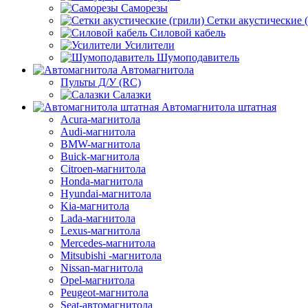
Саморезы
Сетки акустические 
Силовой кабель
Усилители
Шумоподавитель
Автомагнитола
Пульты Д/У (RC)
Салазки
Автомагнитола штатная
Acura-магнитола
Audi-магнитола
BMW-магнитола
Buick-магнитола
Citroen-магнитола
Honda-магнитола
Hyundai-магнитола
Kia-магнитола
Lada-магнитола
Lexus-магнитола
Mercedes-магнитола
Mitsubishi -магнитола
Nissan-магнитола
Opel-магнитола
Peugeot-магнитола
Seat-автомагнитола