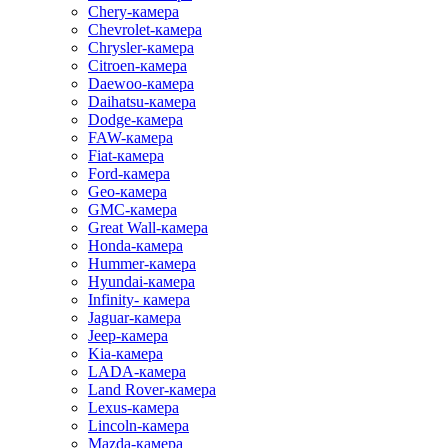
Chery-камера
Chevrolet-камера
Chrysler-камера
Citroen-камера
Daewoo-камера
Daihatsu-камера
Dodge-камера
FAW-камера
Fiat-камера
Ford-камера
Geo-камера
GMC-камера
Great Wall-камера
Honda-камера
Hummer-камера
Hyundai-камера
Infinity- камера
Jaguar-камера
Jeep-камера
Kia-камера
LADA-камера
Land Rover-камера
Lexus-камера
Lincoln-камера
Mazda-камера