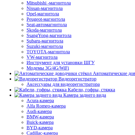
Mitsubishi -магнитола
Nissan-магнитола
Opel-магнитола
Peugeot-магнитола
Seat-автомагнитола
Skoda-магнитола
SsangYong-магнитола
Subaru-магнитола
Suzuki-магнитола
TOYOTA-магнитола
VW-магнитола
Инструмент для установки ШГУ
Модемы 3G/4G/WiFi
Автоматические дов
Видеорегистратор
Аксессуары для видеорегистратора
Кабели, гофры, стяжка
Камера заднего вида
Acura-камера
Alfa Romeo-камера
Audi-камера
BMW-камера
Buick-камера
BYD-камера
Cadillac-камера