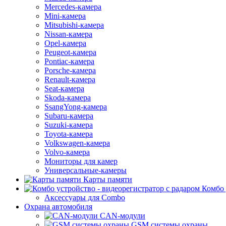
Mercedes-камера
Mini-камера
Mitsubishi-камера
Nissan-камера
Opel-камера
Peugeot-камера
Pontiac-камера
Porsche-камера
Renault-камера
Seat-камера
Skoda-камера
SsangYong-камера
Subaru-камера
Suzuki-камера
Toyota-камера
Volkswagen-камера
Volvo-камера
Мониторы для камер
Универсальные-камеры
Карты памяти
Комбо 
Аксессуары для Combo
Охрана автомобиля
CAN-модули
GSM системы охраны