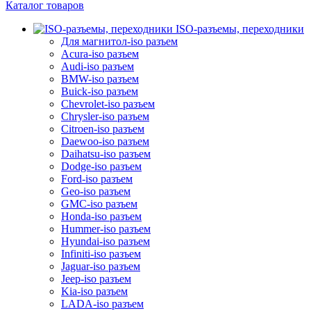
Каталог товаров
ISO-разъемы, переходники
Для магнитол-iso разъем
Acura-iso разъем
Audi-iso разъем
BMW-iso разъем
Buick-iso разъем
Chevrolet-iso разъем
Chrysler-iso разъем
Citroen-iso разъем
Daewoo-iso разъем
Daihatsu-iso разъем
Dodge-iso разъем
Ford-iso разъем
Geo-iso разъем
GMC-iso разъем
Honda-iso разъем
Hummer-iso разъем
Hyundai-iso разъем
Infiniti-iso разъем
Jaguar-iso разъем
Jeep-iso разъем
Kia-iso разъем
LADA-iso разъем