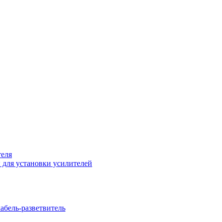
теля
 для установки усилителей
бель-разветвитель