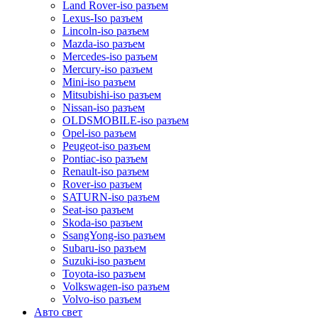
Land Rover-iso разъем
Lexus-Iso разъем
Lincoln-iso разъем
Mazda-iso разъем
Mercedes-iso разъем
Mercury-iso разъем
Mini-iso разъем
Mitsubishi-iso разъем
Nissan-iso разъем
OLDSMOBILE-iso разъем
Opel-iso разъем
Peugeot-iso разъем
Pontiac-iso разъем
Renault-iso разъем
Rover-iso разъем
SATURN-iso разъем
Seat-iso разъем
Skoda-iso разъем
SsangYong-iso разъем
Subaru-iso разъем
Suzuki-iso разъем
Toyota-iso разъем
Volkswagen-iso разъем
Volvo-iso разъем
Авто свет