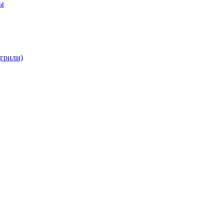
бы
(грили)