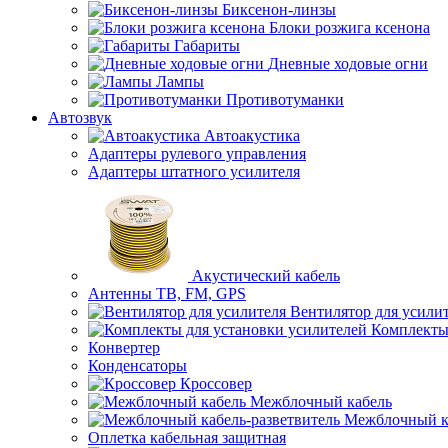
Биксенон-линзы
Блоки розжига ксенона
Габариты
Дневные ходовые огни
Лампы
Противотуманки
Автозвук
Автоакустика
Адаптеры рулевого управления
Адаптеры штатного усилителя
Акустический кабель
Антенны ТВ, FM, GPS
Вентилятор для усили
Комплекты
Конвертер
Конденсаторы
Кроссовер
Межблочный кабель
Межблочный ка
Оплетка кабельная защитная