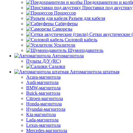
Предохранители и кол
Проставки под акустику
Процессор
Разъем для кабеля
Сабвуферы
Саморезы
Сетки акустические 
Силовой кабель
Усилители
Шумоподавитель
Автомагнитола
Пульты Д/У (RC)
Салазки
Автомагнитола штатная
Acura-магнитола
Audi-магнитола
BMW-магнитола
Buick-магнитола
Citroen-магнитола
Honda-магнитола
Hyundai-магнитола
Kia-магнитола
Lada-магнитола
Lexus-магнитола
Mercedes-магнитола