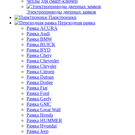
Чехлы для смарт-ключей
Электроприводы дверных замков
Парктроники
Переходная рамка
Рамка ACURA
Рамка Audi
Рамка BMW
Рамка BUICK
Рамка BYD
Рамка Chery
Рамка Chevrolet
Рамка Chrysler
Рамка Citroen
Рамка Datsun
Рамка Dodge
Рамка Fiat
Рамка Ford
Рамка Geely
Рамка GMC
Рамка Great Wall
Рамка Honda
Рамка HUMMER
Рамка Hyundai
Рамка Jeep