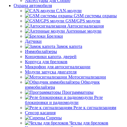
Аксессуары для Combo
Охрана автомобиля
CAN-модули
GSM системы охраны
GSM/GPS модули
Автосигнализация
Антенные модули
Брелоки
Датчики
Замок капота
Иммобилайзеры
Концевики капота, дверей
Корпуса для брелоков
Микрофон для автосигнализации
Модули запуска двигателя
Мотосигнализации
Обходчик
иммобилайзера
Программаторы
Реле
блокировки и радиомодули
Реле к сигнализациям
Сенсор касания
Сирены
Чехлы для брелоков