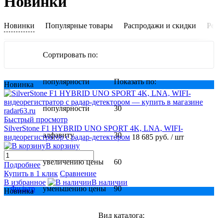
Новинки
Новинки
Популярные товары
Распродажи и скидки
Ре
Сортировать по:
популярности
Показать по:
Новинка
популярности
30
Быстрый просмотр
SilverStone F1 HYBRID UNO SPORT 4K, LNA, WIFI-
алфавиту
30
видеорегистратор с радар-детектором
18 685 руб.
/ шт
В корзину
увеличению цены
60
Подробнее
Купить в 1 клик
Сравнение
В избранное
В наличии
Фильтр
уменьшению цены
90
Новинка
Вид каталога: