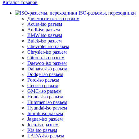
Каталог товаров
ISO-разъемы, переходники
Для магнитол-iso разъем
Acura-iso разъем
Audi-iso разъем
BMW-iso разъем
Buick-iso разъем
Chevrolet-iso разъем
Chrysler-iso разъем
Citroen-iso разъем
Daewoo-iso разъем
Daihatsu-iso разъем
Dodge-iso разъем
Ford-iso разъем
Geo-iso разъем
GMC-iso разъем
Honda-iso разъем
Hummer-iso разъем
Hyundai-iso разъем
Infiniti-iso разъем
Jaguar-iso разъем
Jeep-iso разъем
Kia-iso разъем
LADA-iso разъем