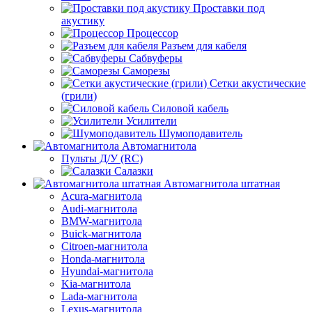
Проставки под
акустику
Процессор
Разъем для кабеля
Сабвуферы
Саморезы
Сетки акустические
(грили)
Силовой кабель
Усилители
Шумоподавитель
Автомагнитола
Пульты Д/У (RC)
Салазки
Автомагнитола штатная
Acura-магнитола
Audi-магнитола
BMW-магнитола
Buick-магнитола
Citroen-магнитола
Honda-магнитола
Hyundai-магнитола
Kia-магнитола
Lada-магнитола
Lexus-магнитола