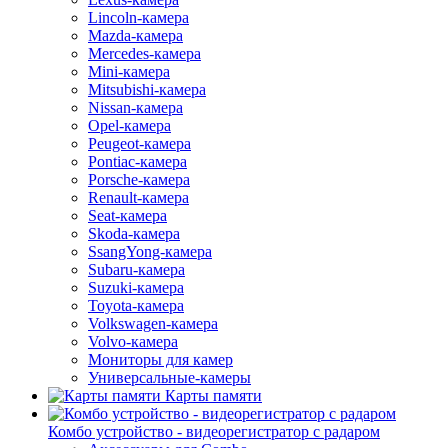
Lincoln-камера
Mazda-камера
Mercedes-камера
Mini-камера
Mitsubishi-камера
Nissan-камера
Opel-камера
Peugeot-камера
Pontiac-камера
Porsche-камера
Renault-камера
Seat-камера
Skoda-камера
SsangYong-камера
Subaru-камера
Suzuki-камера
Toyota-камера
Volkswagen-камера
Volvo-камера
Мониторы для камер
Универсальные-камеры
Карты памяти
Комбо устройство - видеорегистратор с радаром