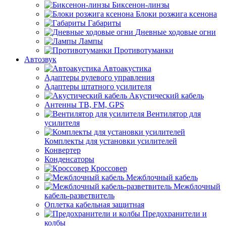
Биксенон-линзы
Блоки розжига ксенона
Габариты
Дневные ходовые огни
Лампы
Противотуманки
Автозвук
Автоакустика
Адаптеры рулевого управления
Адаптеры штатного усилителя
Акустический кабель
Антенны ТВ, FM, GPS
Вентилятор для
усилителя
Комплекты для установки усилителей
Конвертер
Конденсаторы
Кроссовер
Межблочный кабель
Межблочный
кабель-разветвитель
Оплетка кабельная защитная
Предохранители и
колбы