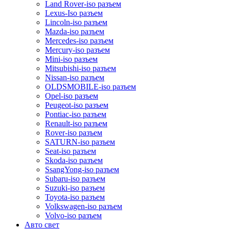
Land Rover-iso разъем
Lexus-Iso разъем
Lincoln-iso разъем
Mazda-iso разъем
Mercedes-iso разъем
Mercury-iso разъем
Mini-iso разъем
Mitsubishi-iso разъем
Nissan-iso разъем
OLDSMOBILE-iso разъем
Opel-iso разъем
Peugeot-iso разъем
Pontiac-iso разъем
Renault-iso разъем
Rover-iso разъем
SATURN-iso разъем
Seat-iso разъем
Skoda-iso разъем
SsangYong-iso разъем
Subaru-iso разъем
Suzuki-iso разъем
Toyota-iso разъем
Volkswagen-iso разъем
Volvo-iso разъем
Авто свет