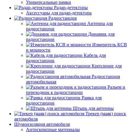
Универсальные рамки
Радар-детекторы
Аксессуары для радар-детектора
Радиостанция
Антенна для
радиостанции
Динамик для
радиостанции
Измеритель КСВ
и мощности
Кабель для
радиостанции
Крепление для
радиостанции
Радиостанция
автомобильная
Разъем и
переходник к радиостанции
Рамка для
радиостанции
Штырь для антенны
Трекер (маяк) поиск
автомобиля
Шумоизоляция автомобиля
Антискрипные материалы