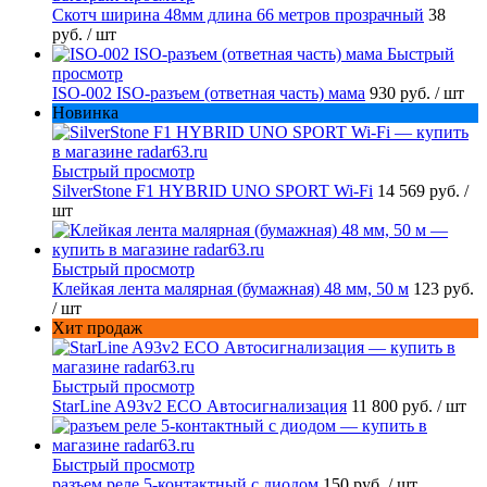
Скотч ширина 48мм длина 66 метров прозрачный
38
руб.
/ шт
Быстрый
просмотр
ISO-002 ISO-разъем (ответная часть) мама
930 руб.
/ шт
Новинка
Быстрый просмотр
SilverStone F1 HYBRID UNO SPORT Wi-Fi
14 569 руб.
/
шт
Быстрый просмотр
Клейкая лента малярная (бумажная) 48 мм, 50 м
123 руб.
/ шт
Хит продаж
Быстрый просмотр
StarLine A93v2 ECO Автосигнализация
11 800 руб.
/ шт
Быстрый просмотр
разъем реле 5-контактный с диодом
150 руб.
/ шт