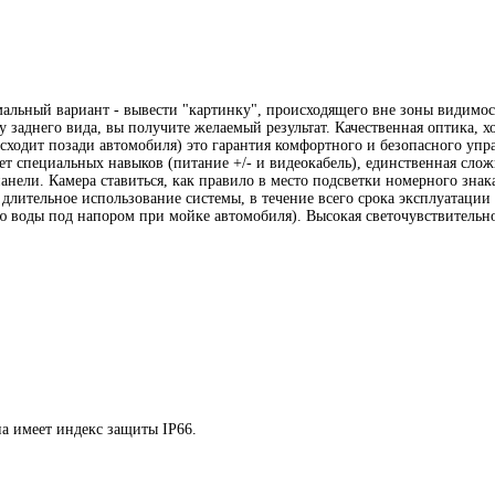
альный вариант - вывести "картинку", происходящего вне зоны видимос
у заднего вида, вы получите желаемый результат. Качественная оптика, 
исходит позади автомобиля) это гарантия комфортного и безопасного упр
ет специальных навыков (питание +/- и видеокабель), единственная слож
нели. Камера ставиться, как правило в место подсветки номерного знак
лительное использование системы, в течение всего срока эксплуатации
ую воды под напором при мойке автомобиля). Высокая светочувствительно
на имеет индекс защиты IP66.