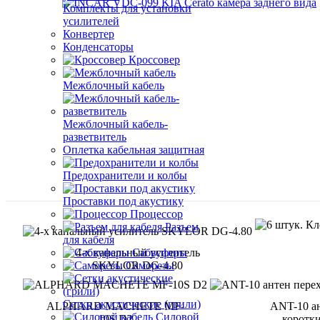
Комплекты для установки
усилителей
Конвертер
Конденсаторы
Кроссовер
Межблочный кабель
Межблочный кабель-
разветвитель
Оплетка кабельная защитная
Предохранители и колбы
Проставки под акустику
Процессор
Разъем
для кабеля
Сабвуферы
4-х канальный усилитель
Саморезы
SKYLOR DG-4.80
Сетки акустические (грили)
ALPHARD MACHETE MF-
ANT-10 а
Силовой
10S D2
коротк