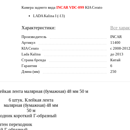
Камера заднего вида
INCAR VDC-099
KIA Cerato
LADA Kalina I (-13)
Характеристики:
Все хара
Производитель
INCAR
Артикул
11400
KIA Cerato
с 2008-201
Lada Kalina
до 2013
Страна бренда
Китай
Гарантия
6
Длина (мм)
250
6 штук. Клейкая лента
малярная (бумажная) 48 мм
50 м
нтен переходник
ий Г-образный