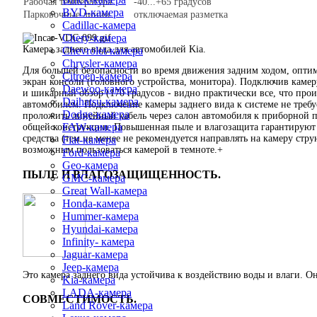
Рабочая температура
-40...+65 градусов
BYD-камера
Парковочные линии
отключаемая разметка
Cadillac-камера
Chery-камера
Камера заднего вида для автомобилей Kia.
Chevrolet-камера
Chrysler-камера
Для большей безопасности во время движения задним ходом, оптим
Citroen-камера
экран консоли (головного устройства, монитора). Подключив камер
Daewoo-камера
и шикарный обзор (170 градусов - видно практически все, что про
Daihatsu-камера
автомобилем. Подключение камеры заднего вида к системе не требу
Dodge-камера
проложить линейный кабель через салон автомобиля к приборной па
FAW-камера
общей конструкции. Повышенная пыле и влагозащита гарантируют д
средства (тем не менее не рекомендуется направлять на камеру стр
Fiat-камера
возможным пользоваться камерой в темноте.+
Ford-камера
Geo-камера
ПЫЛЕ И ВЛАГОЗАЩИЩЕННОСТЬ.
GMC-камера
Great Wall-камера
Honda-камера
Hummer-камера
Hyundai-камера
Infinity- камера
Jaguar-камера
Jeep-камера
Это камера заднего вида устойчива к воздействию воды и влаги. О
Kia-камера
LADA-камера
СОВМЕСТИМОСТЬ.
Land Rover-камера