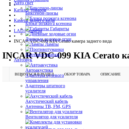
Авто свет
•
Каталог товаров
Биксенон-линзы
•
Камера заднего вида
Блоки розжига ксенона
•
Габариты
LADA-камера
•
Дневные ходовые огни
INCAR VDC-099 KIA Cerato камера заднего вида
Лампы
INCAR VDC-099 KIA Cerato ка
Противотуманки
Автозвук
Автоакустика
ВЕРНУТЬСЯ В РАЗДЕЛ
ОБЗОР ТОВАРА
ОПИСАНИЕ
Адаптеры рулевого
управления
Адаптеры штатного
усилителя
Акустический кабель
Антенны ТВ, FM, GPS
Вентилятор для усилителя