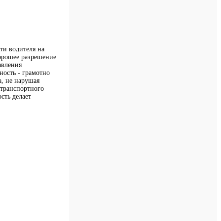
ти водителя на
хорошее разрешение
авления
ность - грамотно
а, не нарушая
 транспортного
сть делает