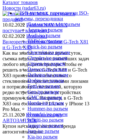
Каталог товаров
Новости (radar63.ru)
ISO-
разъемы, переходники
Для магнитол-iso разъем
10.02.2022
Pandora NAV MAX
Acura-iso разъем
поступает в продажу!
Audi-iso разъем
02.02.2022
Новинка!
BMW-iso разъем
Видеорегистраторы Neoline G-Tech X81
Buick-iso разъем
и G-Tech X83
Chevrolet-iso разъем
Как вы знаете, в темное время суток,
Chrysler-iso разъем
съемка видео одна из сложнейших задач
Citroen-iso разъем
любого видеорегистратора. Чтобы ее
Daewoo-iso разъем
решить в моделях G-Tech X81 и G-Tech
Daihatsu-iso разъем
X83 применяются объективы со
Dodge-iso разъем
стеклянными просветленными линзами
Ford-iso разъем
и потрясающей светосилой, которую
Geo-iso разъем
редко встретишь даже в устройствах
GMC-iso разъем
премиум-класса. Например, в G-Tech
Honda-iso разъем
X83 она составляет F1.5, как у IPhone 13
Hummer-iso разъем
Pro Max.
Hyundai-iso разъем
25.11.2020
Купон на скидку
Infiniti-iso разъем
АВТОЗАПУСК
Jaguar-iso разъем
Купон на скидку элитного бренда
Jeep-iso разъем
автосигнализации:
Kia-iso разъем