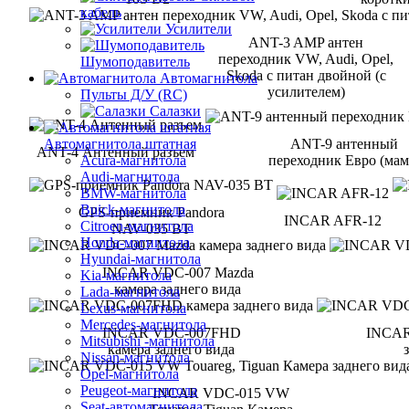
кабель
Усилители
ANT-3 AMP антен
переходник VW, Audi, Opel,
Шумоподавитель
Skoda с питан двойной (с
Автомагнитола
усилителем)
Пульты Д/У (RC)
Салазки
Автомагнитола штатная
ANT-9 антенный
ANT-4 Антенный разъем
Acura-магнитола
переходник Евро (мам
Audi-магнитола
BMW-магнитола
Buick-магнитола
GPS-приемник Pandora
INCAR AFR-12
Citroen-магнитола
NAV-035 BT
Honda-магнитола
Hyundai-магнитола
INCAR VDC-007 Mazda
Kia-магнитола
камера заднего вида
Lada-магнитола
Lexus-магнитола
Mercedes-магнитола
INCAR VDC-007FHD
INCAR
Mitsubishi -магнитола
камера заднего вида
Nissan-магнитола
Opel-магнитола
Peugeot-магнитола
INCAR VDC-015 VW
Seat-автомагнитола