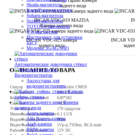
Touareg, Tiguan Камера
Skoda-магнитола
заднего вида
SsangYong-магнитола
Subaru-магнитола
INCAR VDC-019 MAZDA
I
Suzuki-магнитола
Камера заднего вида
TOYOTA-магнитола
VW-магнитола
Инструмент для установки
INCAR VDC-025 камера
INCAR VDC
ШГУ
заднего вида
задне
Модемы 3G/4G/WiFi
Автоматические доводчики стёкол
ОПИСАНИЕ ТОВАРА
Видеорегистратор
Аксессуары для
видеорегистратора
Сенсор
1/3" color CMOS
Кабели,
Разрешение
480 ТВ линий
гофры, стяжка
Количество пикселей
628*582
Камера
Система
NTSC
заднего вида
Угол обзора
170 градусов
Acura-камера
Минимальное освещение
0.1 LUX
Alfa Romeo-камера
Водонепроницаемость
IP66
Audi-камера
Видео выход
1Vp-p,75Ohm, RCA male
BMW-камера
Рабочее напряжение
12V DC
Buick-камера