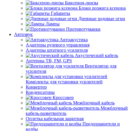
Биксенон-линзы
Блоки розжига ксенона
Габариты
Дневные ходовые огни
Лампы
Противотуманки
Автозвук
Автоакустика
Адаптеры рулевого управления
Адаптеры штатного усилителя
Акустический кабель
Антенны ТВ, FM, GPS
Вентилятор для
усилителя
Комплекты для установки усилителей
Конвертер
Конденсаторы
Кроссовер
Межблочный кабель
Межблочный
кабель-разветвитель
Оплетка кабельная защитная
Предохранители и
колбы