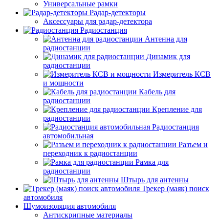
Универсальные рамки
Радар-детекторы
Аксессуары для радар-детектора
Радиостанция
Антенна для
радиостанции
Динамик для
радиостанции
Измеритель КСВ
и мощности
Кабель для
радиостанции
Крепление для
радиостанции
Радиостанция
автомобильная
Разъем и
переходник к радиостанции
Рамка для
радиостанции
Штырь для антенны
Трекер (маяк) поиск
автомобиля
Шумоизоляция автомобиля
Антискрипные материалы