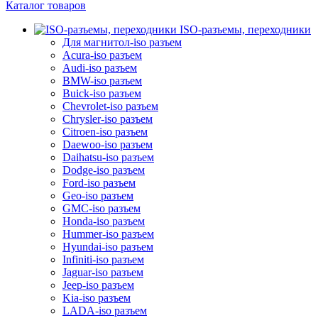
Каталог товаров
ISO-разъемы, переходники
Для магнитол-iso разъем
Acura-iso разъем
Audi-iso разъем
BMW-iso разъем
Buick-iso разъем
Chevrolet-iso разъем
Chrysler-iso разъем
Citroen-iso разъем
Daewoo-iso разъем
Daihatsu-iso разъем
Dodge-iso разъем
Ford-iso разъем
Geo-iso разъем
GMC-iso разъем
Honda-iso разъем
Hummer-iso разъем
Hyundai-iso разъем
Infiniti-iso разъем
Jaguar-iso разъем
Jeep-iso разъем
Kia-iso разъем
LADA-iso разъем