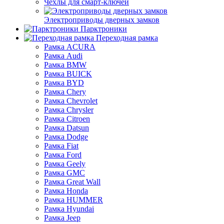
Чехлы для смарт-ключей
Электроприводы дверных замков
Парктроники
Переходная рамка
Рамка ACURA
Рамка Audi
Рамка BMW
Рамка BUICK
Рамка BYD
Рамка Chery
Рамка Chevrolet
Рамка Chrysler
Рамка Citroen
Рамка Datsun
Рамка Dodge
Рамка Fiat
Рамка Ford
Рамка Geely
Рамка GMC
Рамка Great Wall
Рамка Honda
Рамка HUMMER
Рамка Hyundai
Рамка Jeep