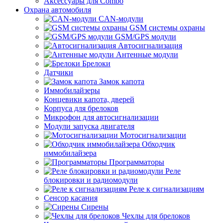
Аксессуары для Combo
Охрана автомобиля
CAN-модули
GSM системы охраны
GSM/GPS модули
Автосигнализация
Антенные модули
Брелоки
Датчики
Замок капота
Иммобилайзеры
Концевики капота, дверей
Корпуса для брелоков
Микрофон для автосигнализации
Модули запуска двигателя
Мотосигнализации
Обходчик
иммобилайзера
Программаторы
Реле
блокировки и радиомодули
Реле к сигнализациям
Сенсор касания
Сирены
Чехлы для брелоков