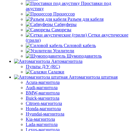
Проставки под
акустику
Процессор
Разъем для кабеля
Сабвуферы
Саморезы
Сетки акустические
(грили)
Силовой кабель
Усилители
Шумоподавитель
Автомагнитола
Пульты Д/У (RC)
Салазки
Автомагнитола штатная
Acura-магнитола
Audi-магнитола
BMW-магнитола
Buick-магнитола
Citroen-магнитола
Honda-магнитола
Hyundai-магнитола
Kia-магнитола
Lada-магнитола
Lexus-магнитола