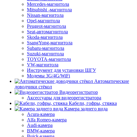
Mercedes-магнитола
Mitsubishi -магнитола
Nissan-магнитола
Opel-магнитола
Peugeot-магнитола
Seat-автомагнитола
Skoda-магнитола
SsangYong-магнитола
Subaru-магнитола
Suzuki-магнитола
TOYOTA-магнитола
VW-магнитола
Инструмент для установки ШГУ
Модемы 3G/4G/WiFi
Автоматические
доводчики стёкол
Видеорегистратор
Аксессуары для видеорегистратора
Кабели, гофры, стяжка
Камера заднего вида
Acura-камера
Alfa Romeo-камера
Audi-камера
BMW-камера
Buick-камера