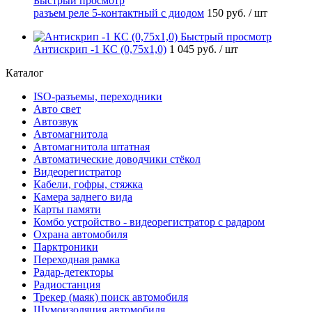
Быстрый просмотр
разъем реле 5-контактный с диодом
150 руб.
/ шт
Быстрый просмотр
Антискрип -1 КС (0,75х1,0)
1 045 руб.
/ шт
Каталог
ISO-разъемы, переходники
Авто свет
Автозвук
Автомагнитола
Автомагнитола штатная
Автоматические доводчики стёкол
Видеорегистратор
Кабели, гофры, стяжка
Камера заднего вида
Карты памяти
Комбо устройство - видеорегистратор с радаром
Охрана автомобиля
Парктроники
Переходная рамка
Радар-детекторы
Радиостанция
Трекер (маяк) поиск автомобиля
Шумоизоляция автомобиля