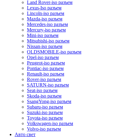
Land Rover-iso разъем
Lexus-Iso разъем
Lincoln-iso разъем
Mazda-iso разъем
Mercedes-iso разъем
Mercury-iso разъем
Mini-iso разъем
Mitsubishi-iso разъем
Nissan-iso разъем
OLDSMOBILE-iso разъем
Opel-iso разъем
Peugeot-iso разъем
Pontiac-iso разъем
Renault-iso разъем
Rover-iso разъем
SATURN-iso разъем
Seat-iso разъем
Skoda-iso разъем
SsangYong-iso разъем
Subaru-iso разъем
Suzuki-iso разъем
Toyota-iso разъем
Volkswagen-iso разъем
Volvo-iso разъем
Авто свет