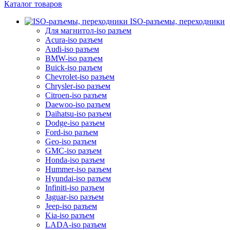
Каталог товаров
ISO-разъемы, переходники
Для магнитол-iso разъем
Acura-iso разъем
Audi-iso разъем
BMW-iso разъем
Buick-iso разъем
Chevrolet-iso разъем
Chrysler-iso разъем
Citroen-iso разъем
Daewoo-iso разъем
Daihatsu-iso разъем
Dodge-iso разъем
Ford-iso разъем
Geo-iso разъем
GMC-iso разъем
Honda-iso разъем
Hummer-iso разъем
Hyundai-iso разъем
Infiniti-iso разъем
Jaguar-iso разъем
Jeep-iso разъем
Kia-iso разъем
LADA-iso разъем