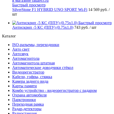
Быстрый просмотр
SilverStone F1 HYBRID UNO SPORT Wi-Fi
14 569 руб.
/
шт
Быстрый просмотр
Антискрип -5 КС (ППУ) (0.75x1.0)
743 руб.
/ шт
Каталог
ISO-разъемы, переходники
Авто свет
Автозвук
Автомагнитола
Автомагнитола штатная
Автоматические доводчики стёкол
Видеорегистратор
Кабели, гофры, стяжка
Камера заднего вида
Карты памяти
Комбо устройство - видеорегистратор с радаром
Охрана автомобиля
Парктроники
Переходная рамка
Радар-детекторы
Радиостанция