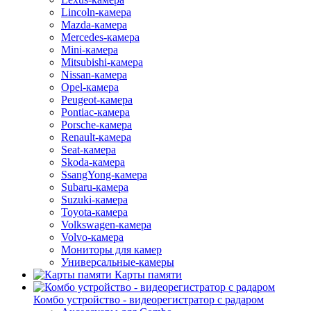
Lincoln-камера
Mazda-камера
Mercedes-камера
Mini-камера
Mitsubishi-камера
Nissan-камера
Opel-камера
Peugeot-камера
Pontiac-камера
Porsche-камера
Renault-камера
Seat-камера
Skoda-камера
SsangYong-камера
Subaru-камера
Suzuki-камера
Toyota-камера
Volkswagen-камера
Volvo-камера
Мониторы для камер
Универсальные-камеры
Карты памяти
Комбо устройство - видеорегистратор с радаром