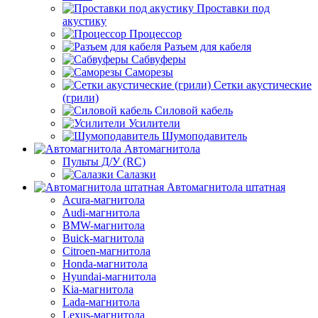
Проставки под
акустику
Процессор
Разъем для кабеля
Сабвуферы
Саморезы
Сетки акустические
(грили)
Силовой кабель
Усилители
Шумоподавитель
Автомагнитола
Пульты Д/У (RC)
Салазки
Автомагнитола штатная
Acura-магнитола
Audi-магнитола
BMW-магнитола
Buick-магнитола
Citroen-магнитола
Honda-магнитола
Hyundai-магнитола
Kia-магнитола
Lada-магнитола
Lexus-магнитола