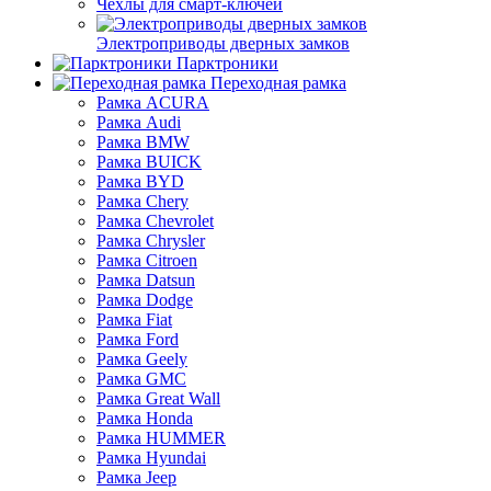
Чехлы для смарт-ключей
Электроприводы дверных замков
Парктроники
Переходная рамка
Рамка ACURA
Рамка Audi
Рамка BMW
Рамка BUICK
Рамка BYD
Рамка Chery
Рамка Chevrolet
Рамка Chrysler
Рамка Citroen
Рамка Datsun
Рамка Dodge
Рамка Fiat
Рамка Ford
Рамка Geely
Рамка GMC
Рамка Great Wall
Рамка Honda
Рамка HUMMER
Рамка Hyundai
Рамка Jeep