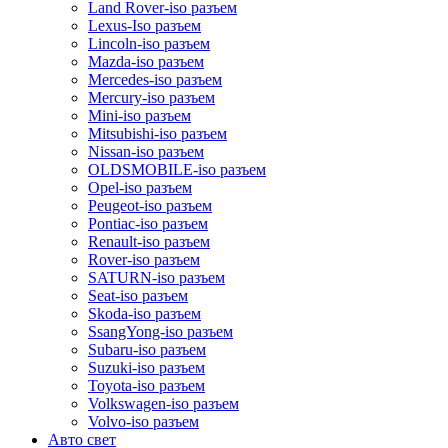
Land Rover-iso разъем
Lexus-Iso разъем
Lincoln-iso разъем
Mazda-iso разъем
Mercedes-iso разъем
Mercury-iso разъем
Mini-iso разъем
Mitsubishi-iso разъем
Nissan-iso разъем
OLDSMOBILE-iso разъем
Opel-iso разъем
Peugeot-iso разъем
Pontiac-iso разъем
Renault-iso разъем
Rover-iso разъем
SATURN-iso разъем
Seat-iso разъем
Skoda-iso разъем
SsangYong-iso разъем
Subaru-iso разъем
Suzuki-iso разъем
Toyota-iso разъем
Volkswagen-iso разъем
Volvo-iso разъем
Авто свет