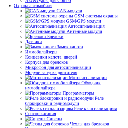
Аксессуары для Combo
Охрана автомобиля
CAN-модули
GSM системы охраны
GSM/GPS модули
Автосигнализация
Антенные модули
Брелоки
Датчики
Замок капота
Иммобилайзеры
Концевики капота, дверей
Корпуса для брелоков
Микрофон для автосигнализации
Модули запуска двигателя
Мотосигнализации
Обходчик
иммобилайзера
Программаторы
Реле
блокировки и радиомодули
Реле к сигнализациям
Сенсор касания
Сирены
Чехлы для брелоков