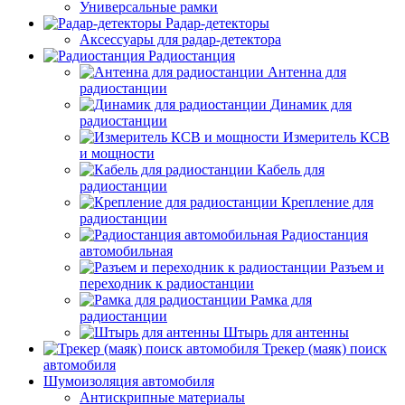
Универсальные рамки
Радар-детекторы
Аксессуары для радар-детектора
Радиостанция
Антенна для
радиостанции
Динамик для
радиостанции
Измеритель КСВ
и мощности
Кабель для
радиостанции
Крепление для
радиостанции
Радиостанция
автомобильная
Разъем и
переходник к радиостанции
Рамка для
радиостанции
Штырь для антенны
Трекер (маяк) поиск
автомобиля
Шумоизоляция автомобиля
Антискрипные материалы