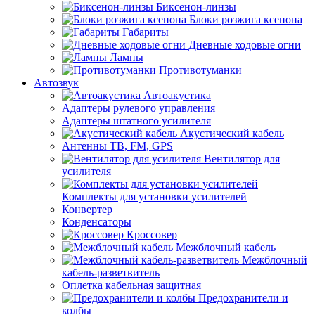
Биксенон-линзы
Блоки розжига ксенона
Габариты
Дневные ходовые огни
Лампы
Противотуманки
Автозвук
Автоакустика
Адаптеры рулевого управления
Адаптеры штатного усилителя
Акустический кабель
Антенны ТВ, FM, GPS
Вентилятор для
усилителя
Комплекты для установки усилителей
Конвертер
Конденсаторы
Кроссовер
Межблочный кабель
Межблочный
кабель-разветвитель
Оплетка кабельная защитная
Предохранители и
колбы