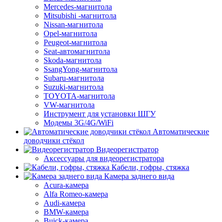
Mercedes-магнитола
Mitsubishi -магнитола
Nissan-магнитола
Opel-магнитола
Peugeot-магнитола
Seat-автомагнитола
Skoda-магнитола
SsangYong-магнитола
Subaru-магнитола
Suzuki-магнитола
TOYOTA-магнитола
VW-магнитола
Инструмент для установки ШГУ
Модемы 3G/4G/WiFi
Автоматические
доводчики стёкол
Видеорегистратор
Аксессуары для видеорегистратора
Кабели, гофры, стяжка
Камера заднего вида
Acura-камера
Alfa Romeo-камера
Audi-камера
BMW-камера
Buick-камера